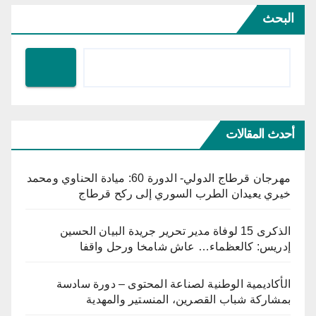
البحث
أحدث المقالات
مهرجان قرطاج الدولي- الدورة 60: ميادة الحناوي ومحمد
خيري يعيدان الطرب السوري إلى ركح قرطاج
الذكرى 15 لوفاة مدير تحرير جريدة البيان الحسين
إدريس: كالعظماء… عاش شامخا ورحل واقفا
الأكاديمية الوطنية لصناعة المحتوى – دورة سادسة
بمشاركة شباب القصرين، المنستير والمهدية