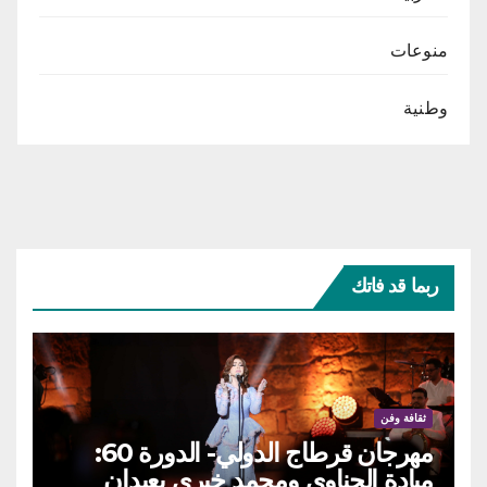
منوعات
وطنية
ربما قد فاتك
ثقافة وفن
مهرجان قرطاج الدولي- الدورة 60:
ميادة الحناوي ومحمد خيري يعيدان