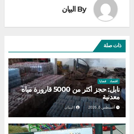
By
البيان
ذات صلة
اقتصاد
قضايا
نابل: حجز أكثر من 5000 قارورة مياه
معدنية
أغسطس 6, 2026
البيان