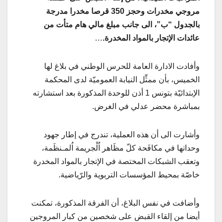
مروجي مخدرات وحجز 350 قرصا مخدرا مدرجة
بالجدول “ب”، الى جانب مبلغ مالي هام متأت من
عائدات الإتجار بالمواد المخدرة.
…
وأفادت الادارة العامة للحرس الوطني في بلاغ لها
الخميس، بأن ممثِّل النيابة العموميّة لدى المحكمة
الإبتدائيّة بتونس 1 أذن للوحدة المذكورة بعد استشارته
بمباشرة محضر عدلي في الغرض.
وأشارت الى أن هذه العملية، تندرج في إطار جهود
وحداتها في مكافَحة كلّ مظَاهر اُلْجريمة اُلمـنظَمة،
وتعقب الشبكات المختصة في الإتجار بالمواد المخدرة
خاصّة بمحيط المؤسسات التربوية والرّياضية.
وأضافت في نفس البلاغ، أن الفرقة المذكورة، تمكنت
أيضا من إلقاء القبض على شخصين من كبار المروجين