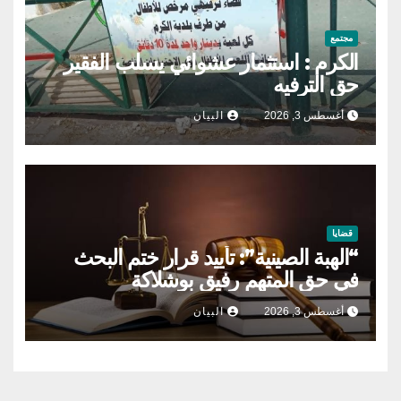
مجتمع
الكرم : استثمار عشوائي يسلب الفقير
حق الترفيه
أغسطس 3, 2026
البيان
قضايا
“الهبة الصينية”: تأييد قرار ختم البحث
في حق المتهم رفيق بوشلاكة
أغسطس 3, 2026
البيان