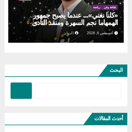
ثقافة وفن
رياضة
«كلنا نغني»… عندما يصبح جمهور
الهمهاما نجم السهرة ومنقذ النادي
أغسطس 6, 2026
البيان
البحث
أحدث المقالات