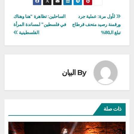
تصفّح
لأول مرة: عملية جرد
الساحلين: تظاهرة “هنا وهناك
ورقمنة رصيد متحف قرطاج
في فلسطين” لمساندة المرأة
المقالات
تبلغ الـ80%
الفلسطينية
By
البيان
ذات صلة