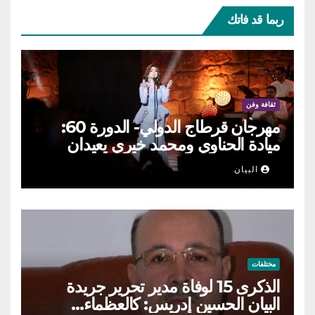
ربما قد فاتك
ثقافة وفن
مهرجان قرطاج الدولي- الدورة 60:
ميادة الحناوي ومحمد خيري يعيدان
الطرب السوري إلى ركح قرطاج
البيان
مختلفات
الذكرى 15 لوفاة مدير تحرير جريدة
البيان الحسين إدريس: كالعظماء…