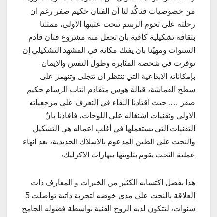
من خصوصيات فتاكٌد لنا أن الفنان حكيم صفر رغم ان
رحلته على تخوم الرسم تنحت عتبتها الاولى، ممتلئا
بثقافة تشكيلية كافية بان تجعل منه مشروع فنان قادم
السنوات ومهيٌئا بان يفتك مكانه في المشهد التشكيلي إن
توفرت في شخصه المثابرة وطول النفس والايمان
بإمكاناته الابداعية التي تنتظر ان تتجلى وتنهمر على
سطح القماشة، قبالة هوس متقادم انتاب الرسام حكيم
صفر …. حيث اقتادنا اللقاء في التعرف على مرجعياته
الاولى وتقنيات اشتغاله على اللوحات، فافادنا بانٌ
التقنيات التي يستعملها في أغلب اعماله هي التشكيل
والنحت على الطين المدعوم بالاسلاك الحديدية، بعد انهاء
عملية النحت يقوم بتلوينها ببهارات الاكرليك،
هذا بفضل اكتسابه الكثير من الخبرات و المعارف ذات
العلاقة بالنحت على مدى خوضه لتجربة ذاتية تواصلت 5
سنوات، لتتكون لديه الروح الفنية بواسطة فضوله الجامج