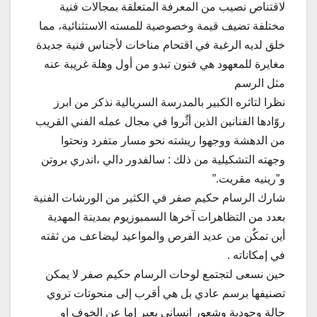
لاقتناص نصيب من المعرفة المتعلقة بمجالات فنية
مختلفة تضيف قيمة وخصوصية للمسته الاستثنائية، مما
خلق لديه الرغبة في اقتحام مناخات لأجناس فنية جديدة
مغايرة للمعهود هي فنون تبدو من أول وهلة غريبة عنه
مثل الرسم
نظرا لتاثره الكبير بالمدرسة السريالية نذكر من ابرز
روّادها الفنانين الذين أثٌروا في مجال عمله الفني القريب
من الدهشة ووجهوا ريشته نحو مسار متفرد ونحتوا
وجهته التشكيلية من ذلك : سالفدور دالي ،اندري بروتن
و”رينيه مقريت.”
شارك الرسام حكيم صفر في الكثير من الورشات الفنية
بعدد من التظاهرات آخرها السمبوزيوم بمدينة المهدية
أين تمكٌن من عديد الفرص والمواعيد ليضاعف من ثقته
في إمكاناته .
حين نسعى لتجتمع لوحات الرسام حكيم صفر لا يمكن
تصنيفها برسم عادي بل هي أقرب إلى منحوتات تروي
حالة وجودية وشعور انساني يعبر إما عن الخوف او