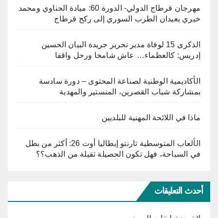
مهرجان قرطاج الدولي- الدورة 60: ميادة الحناوي ومحمد
خيري يعيدان الطرب السوري إلى ركح قرطاج
الذكرى 15 لوفاة مدير تحرير جريدة البيان الحسين
إدريس: كالعظماء… عاش شامخا ورحل واقفا
الأكاديمية الوطنية لصناعة المحتوى – دورة سادسة
بمشاركة شباب القصرين، المنستير والمهدية
ماذا في اللائحة المهنية للبلديين
الألعاب المتوسطية تارنتو إيطاليا أوت 26: أكثر من بطل
في السباحة، فهل تكون الحصيلة ثقيلة من الذهب؟؟
أحدث التعليقات