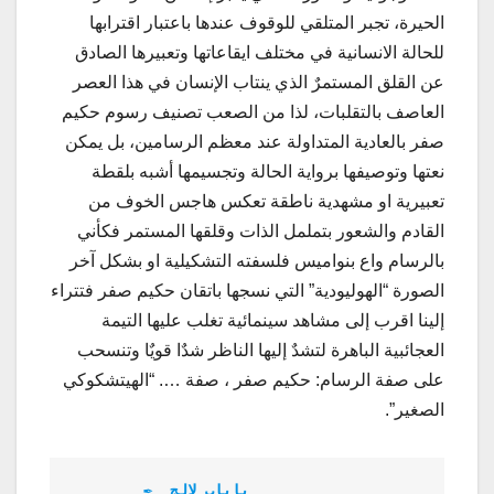
الحيرة، تجبر المتلقي للوقوف عندها باعتبار اقترابها
للحالة الانسانية في مختلف ايقاعاتها وتعبيرها الصادق
عن القلق المستمرٌ الذي ينتاب الإنسان في هذا العصر
العاصف بالتقلبات، لذا من الصعب تصنيف رسوم حكيم
صفر بالعادية المتداولة عند معظم الرسامين، بل يمكن
نعتها وتوصيفها برواية الحالة وتجسيمها أشبه بلقطة
تعبيرية او مشهدية ناطقة تعكس هاجس الخوف من
القادم والشعور بتململ الذات وقلقها المستمر فكأني
بالرسام واع بنواميس فلسفته التشكيلية او بشكل آخر
الصورة “الهوليودية” التي نسجها باتقان حكيم صفر فتتراء
إلينا اقرب إلى مشاهد سينمائية تغلب عليها التيمة
العجائبية الباهرة لتشدٌ إليها الناظر شدٌا قويٌا وتنسحب
على صفة الرسام: حكيم صفر ، صفة …. “الهيتشكوكي
الصغير”.
        ✒  جلال باباي