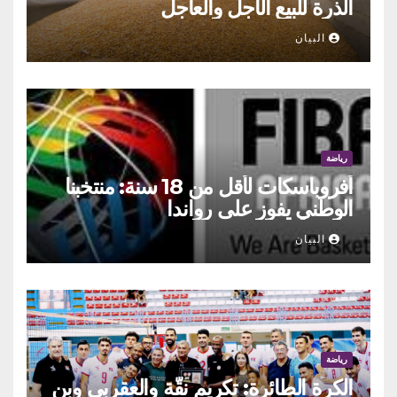
الذرة للبيع الآجل والعاجل
البيان
رياضة
أفروباسكات لأقل من 18 سنة: منتخبنا
الوطني يفوز على رواندا
البيان
رياضة
الكرة الطائرة: تكريم نقّة والعقربي وبن