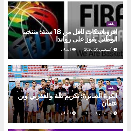
رياضة
أفروباسكات لأقل من 18 سنة: منتخبنا
الوطني يفوز على رواندا
أغسطس 10, 2026
البيان
رياضة
الكرة الطائرة: تكريم نقّة والعقربي وبن
عثمان
أغسطس 10, 2026
البيان