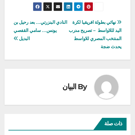
تصفّح
نهائي بطولة افريقيا لكرة
النادي البنزرتي… بعد رحيل بن
اليد لللاواسط – تصريح مدرب
يونس… سامي القفصي
المقالات
المنتخب المصري للاواسط
البديل
يحدث ضجة
By
البيان
ذات صلة