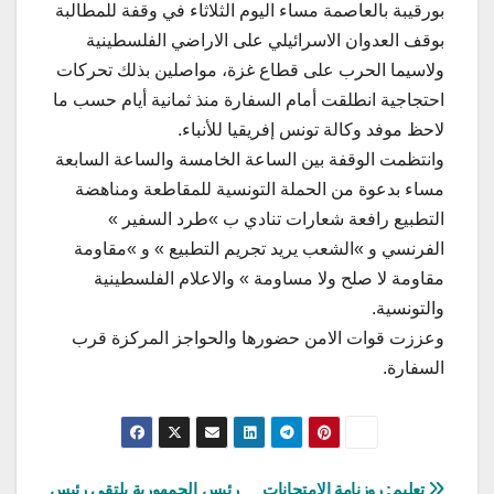
بورقيبة بالعاصمة مساء اليوم الثلاثاء في وقفة للمطالبة
بوقف العدوان الاسرائيلي على الاراضي الفلسطينية
ولاسيما الحرب على قطاع غزة، مواصلين بذلك تحركات
احتجاجية انطلقت أمام السفارة منذ ثمانية أيام حسب ما
لاحظ موفد وكالة تونس إفريقيا للأنباء.
وانتظمت الوقفة بين الساعة الخامسة والساعة السابعة
مساء بدعوة من الحملة التونسية للمقاطعة ومناهضة
التطبيع رافعة شعارات تنادي ب »طرد السفير »
الفرنسي و »الشعب يريد تجريم التطبيع » و »مقاومة
مقاومة لا صلح ولا مساومة » والاعلام الفلسطينية
والتونسية.
وعززت قوات الامن حضورها والحواجز المركزة قرب
السفارة.
تعليم: روزنامة الامتحانات
رئيس الجمهورية يلتقي رئيس