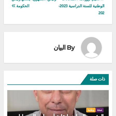
تصفّح
الوطنية للسنة الدراسية 2023-
الحكومة
المقالات
202
By
البيان
ذات صلة
صحة
وطنية