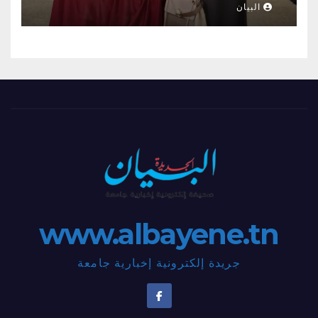
العمراني والحراك الإنساني بلمسات
البيان
أنثويٌة مدهشة”
www.albayene.tn
جريدة إلكترونية إخبارية جامعة