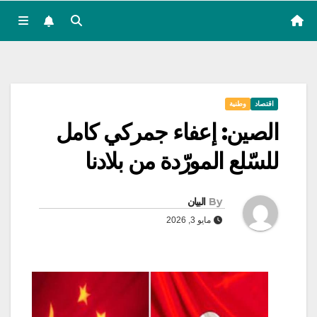
اقتصاد
وطنية
الصين: إعفاء جمركي كامل
للسّلع المورّدة من بلادنا
By
البيان
مايو 3, 2026