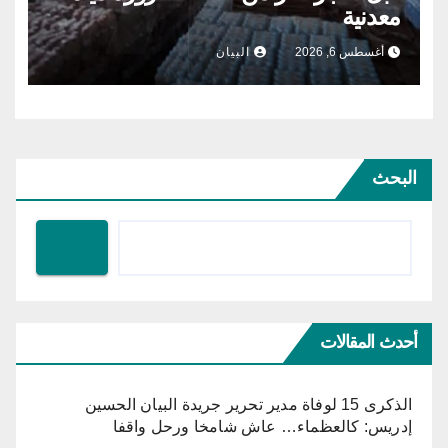
معدنية
أغسطس 6, 2026
البيان
البحث
أحدث المقالات
الذكرى 15 لوفاة مدير تحرير جريدة البيان الحسين
إدريس: كالعظماء… عاش شامخا ورحل واقفا