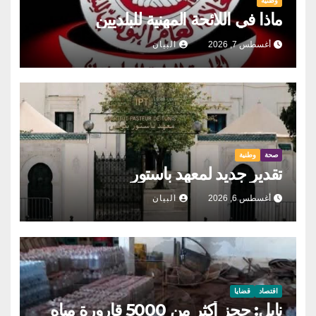
وطنية
ماذا في اللائحة المهنية للبلديين
أغسطس 7, 2026
البيان
صحة
وطنية
تقدير جديد لمعهد باستور
أغسطس 6, 2026
البيان
اقتصاد
قضايا
نابل: حجز أكثر من 5000 قارورة مياه