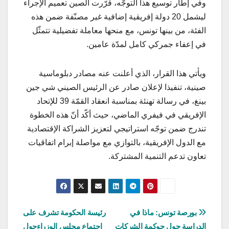
وفي إطار توسيع هذا التوجّه، قرّرت الصين تعميم الإجراء
ليشمل 20 دولة إفريقية إضافية غير مصنّفة ضمن هذه
الفئة، من بينها تونس، مع منحها معاملة تفضيلية تتمثّل
في إعفاء جمركي كامل لمدّة عامين.
ويأتي هذا القرار، الذي أعلنت عنه مصادر دبلوماسية
صينية، تنفيذا لإعلان صادر عن الرئيس الصيني شي جين
بينغ، في رسالة تهنئة بمناسبة انعقاد القمّة 39 للإتحاد
الإفريقي في فيفري الماضي، حيث أكّد أنّ هذه الخطوة
تندرج ضمن توجّه استراتيجي لتعزيز الشراكة الإقتصادية
مع الدول الإفريقية، بالتوازي مع مواصلة إبرام اتفاقيات
تعاون تدعم التنمية المشتركة.
تصفّح
بورصة تونس: ماذا في
رئيسة الحكومة تشرف على
الدراسة حول حوكمة الشركات
اجتماع مجلس الوزراءحول