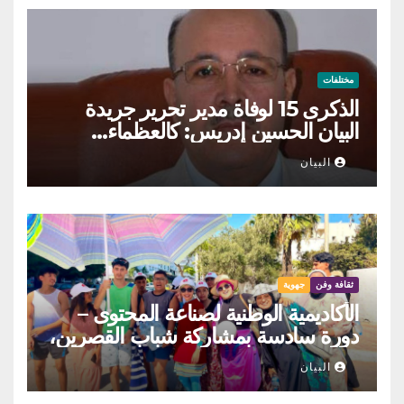
مختلفات
الذكرى 15 لوفاة مدير تحرير جريدة
البيان الحسين إدريس: كالعظماء…
عاش شامخا ورحل واقفا
البيان
ثقافة وفن
جهوية
الأكاديمية الوطنية لصناعة المحتوى –
دورة سادسة بمشاركة شباب القصرين،
المنستير والمهدية
البيان