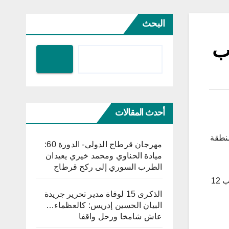
البحث
أحدث المقالات
منطقة
مهرجان قرطاج الدولي- الدورة 60:
ميادة الحناوي ومحمد خيري يعيدان
الطرب السوري إلى ركح قرطاج
وذكرت الوكالة نقلا عن محمد إبراهيم حاكم إقليم شبيلي السفلى إن الهجوم وقع على طريق بين منطقتي قوريولي وماركا وأصيب 12
الذكرى 15 لوفاة مدير تحرير جريدة
البيان الحسين إدريس: كالعظماء…
عاش شامخا ورحل واقفا