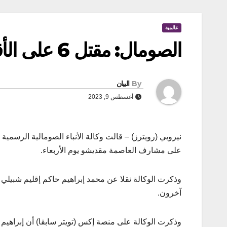
عالمية
الصومال: مقتل 6 على الأقل في تفجير استهدف حافلة ركّاب
By
البيان
أغسطس 9, 2023
نيروبي (رويترز) – قالت وكالة الأنباء الصومالية الرس
على مشارف العاصمة مقديشو يوم الأربعاء.
آخرون.
وذكرت الوكالة على منصة إكس (تويتر سابقا) أن إبراهيم قا