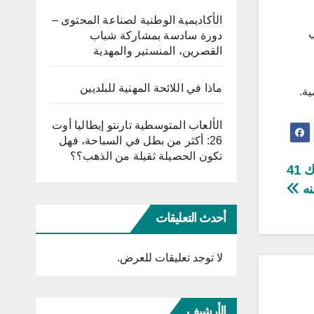
الأكاديمية الوطنية لصناعة المحتوى –
ي
دورة سادسة بمشاركة شباب
القصرين، المنستير والمهدية
ماذا في اللائحة المهنية للبلديين
الألعاب المتوسطية تارنتو إيطاليا أوت
26: أكثر من بطل في السباحة، فهل
تكون الحصيلة ثقيلة من الذهب؟؟
أبحر من صفاقس: غرق قارب في عرض البحر وهلاك 41
نه
أحدث التعليقات
لا توجد تعليقات للعرض.
الأرشيف