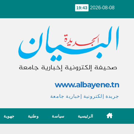
Ski
2026-08-08
19:43
t
conten
www.albayene.tn
جريدة إلكترونية إخبارية جامعة
الرئيسية
سياسة
وطنية
جهوية