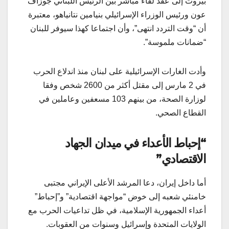
بيروت إلى عقد لقاء مباشر بين الرئيس اللبناني جوزاف
عون ورئيس الوزراء الإسرائيلي بنيامين نتانياهو، معتبرة
أن “وقت التردد انتهى”، وأن اجتماعا كهذا سيوفر للبنان
“ضمانات ملموسة”.
وأدت الغارات الإسرائيلية على لبنان منذ اندلاع الحرب
في 2 مارس إلى مقتل أكثر من 2600 شخص وفقا
لوزارة الصحة، من بينهم 103 مسعفين وعاملين في
القطاع الصحي.
“إحباط الأعداء في ميدان الجهاد
الاقتصادي”
أما داخل إيران، دعا المرشد الأعلى الإيراني مجتبى
خامنئي شعبه إلى خوض “مواجهة اقتصادية” و”إحباط”
أعداء الجمهورية الإسلامية، في ظل تداعيات الحرب مع
الولايات المتحدة وإسرائيل وسنوات من العقوبات.