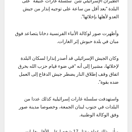
الطيران الإسرائيلي شن “سلسلة غارات عنيفة” على
البلدة “بعد أقل من ساعة على توجيه إنذار من جيش
العدو لأهلها بإخلائها”.
وأظهرت صور لوكالة الأنباء الفرنسية دخانا يتصاعد فوق
مبان في بلدة حبوش إثر الغارات.
وكان الجيش الإسرائيلي قد أصدر إنذارا لسكان البلدة
لإخلائها، مشيرا إلى أنه “في ضوء قيام حزب الله بخرق
اتفاق وقف إطلاق النار يضطر جيش الدفاع إلى العمل
ضده بقوة”.
واستهدفت سلسلة غارات إسرائيلية كذلك عددا من
البلدات في جنوب لبنان الجمعة، وخصوصا مدينة صور
وفق الوكالة الوطنية.
ويأتي ذلك غداة مقتل 17 شخصا على الأقل بغارات