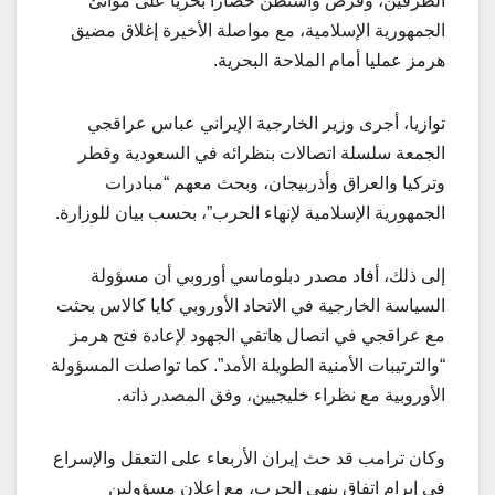
الطرفين، وفرض واشنطن حصارا بحريا على موانئ
الجمهورية الإسلامية، مع مواصلة الأخيرة إغلاق مضيق
هرمز عمليا أمام الملاحة البحرية.
توازيا، أجرى وزير الخارجية الإيراني عباس عراقجي
الجمعة سلسلة اتصالات بنظرائه في السعودية وقطر
وتركيا والعراق وأذربيجان، وبحث معهم “مبادرات
الجمهورية الإسلامية لإنهاء الحرب”، بحسب بيان للوزارة.
إلى ذلك، أفاد مصدر دبلوماسي أوروبي أن مسؤولة
السياسة الخارجية في الاتحاد الأوروبي كايا كالاس بحثت
مع عراقجي في اتصال هاتفي الجهود لإعادة فتح هرمز
“والترتيبات الأمنية الطويلة الأمد”. كما تواصلت المسؤولة
الأوروبية مع نظراء خليجيين، وفق المصدر ذاته.
وكان ترامب قد حث إيران الأربعاء على التعقل والإسراع
في إبرام اتفاق ينهي الحرب، مع إعلان مسؤولين