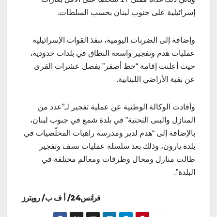
إسرائيلية على جنوب لبنان بحسب السلطات.
وإضافة إلى الضربات اليومية، تنفذ القوات الإسرائيلية
عمليات هدم وتفجير واسعة النطاق في بلدات حدودية،
حيث أعلنت إقامة “خط أصفر” يفصل عشرات القرى
عن بقية الأراضي اللبنانية.
وأفادت الوكالة الوطنية عن عملية تفجير لـ”عدد من
المنازل والبنى التحتية” في بلدة شمع في جنوب لبنان،
بالإضافة إلى “هدم لدير ومدرسة راهبات المخلّصيات في
بلدة يارون، وذلك بعد سلسلة عمليات نسف وتفجير
طالت منازل ومحال وطرقات ومعالم مختلفة في
البلدة”.
فرانس24/ أ ف ب/ رويترز