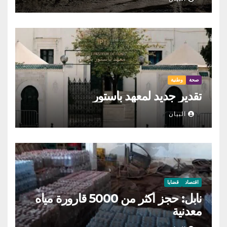
صحة
وطنية
تقدير جديد لمعهد باستور
البيان
اقتصاد
قضايا
نابل: حجز أكثر من 5000 قارورة مياه
معدنية