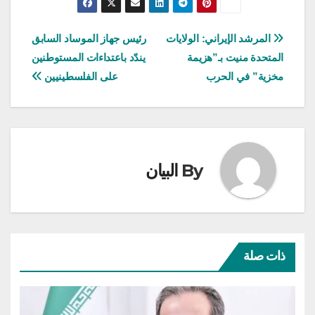
تصفّح
المرشد الإيراني: الولايات
رئيس جهاز الموساد السابق
المتحدة منيت بـ”هزيمة
يندّد باعتداءات المستوطنين
المقالات
مخزية” في الحرب
على الفلسطينيين
By
البيان
ذات صلة