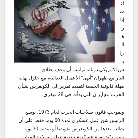
اد
ت
إدا
ر
ة
ال
رئ
ي
س الأمريكي دونالد ترامب أن وقف إطلاق
النار مع طهران “أنهى” الأعمال العدائية، مع حلول نهاية
مهلة قانونية الجمعة لتقديم تقرير إلى الكونغرس بشأن
الحرب مع إيران التي بدأت في 28 فيفري.
وبموجب قانون صلاحيات الحرب لعام 1973، بوسع
الرئيس شن ​عمل عسكري لمدة 60 ‌يوما فقط على أن
يطلب بعدها من الكونغرس تفويضا أو تمديدا 30 يوما
بسبب “ضرورة عسكرية حتمية تتعلق بسلامة القوات