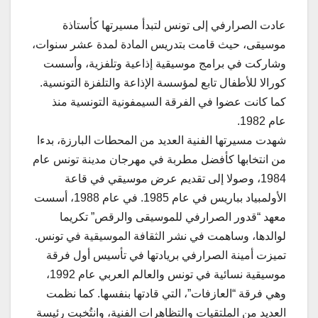
عادت الصرارفي إلى تونس لتبدأ مسيرتها كأستاذة
موسيقى، حيث قامت بتدريس المادة لمدة عشر سنوات،
وشاركت في برامج موسيقية إذاعية وتلفزية، وأسست
كورالا للأطفال تابع لمؤسسة الإذاعة والتلفزة التونسية.
كما كانت عضوا في الفرقة السيمفونية التونسية منذ
عام 1982.
شهدت مسيرتها الفنية العديد من المحطات البارزة، بدءا
من انتخابها كأفضل مطربة في مهرجان مدينة تونس عام
1984، وصولا إلى تقديم عرض موسيقي في قاعة
الأولمبياد بباريس في عام 1985. في عام 1988، أسست
معهد “قدور الصرارفي للموسيقى والرقص” تكريما
لوالدها، وساهمت في نشر الثقافة الموسيقية في تونس.
تميزت أمينة الصرارفي بريادتها في تأسيس أول فرقة
موسيقية نسائية في تونس والعالم العربي عام 1992،
وهي فرقة “العازفات”، التي قادتها بنفسها. كما نظمت
العديد من الملتقيات والتظاهرات الفنية، وانتُخبت رئيسة