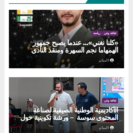
ثقافة وفن
رياضة
«كلنا نغني»… عندما يصبح جمهور
الهمهاما نجم السهرة ومنقذ النادي
البيان
ثقافة وفن
الأكاديمية الوطنية الصيفية لصناعة
المحتوى سوسة – ورشة تكوينية حول
الحوكمة التشاركية
البيان