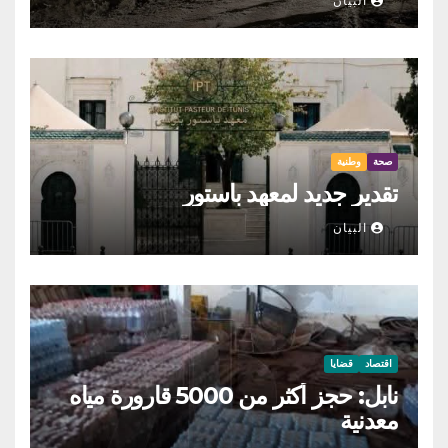
البيان
صحة
وطنية
تقدير جديد لمعهد باستور
البيان
اقتصاد
قضايا
نابل: حجز أكثر من 5000 قارورة مياه
معدنية