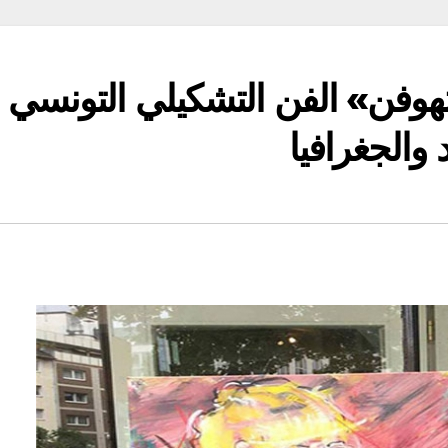
تهوفن» الفن التشكيلي التونسي
 والجغرافيا