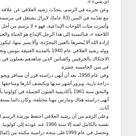
أي شيء ».
وأثمرت مئات اللوحات الإبداعية، فهو « لا يرسم من أجل ك
اللاحقة »، فبالنسبة إلى هذا الرجل الإبداع هو الحياة والح
إرادة الله ألا يُبصرها بالعين المجرّدة، وألا يميز بينها، لي
وولد رشيد العلاقي عام 1940 بالمدي
الاحتكاك بالحرفيين والفنانين الذين شاهدهم يعملون في مح
في سن الخامسة عشرة.
وفي عام 1958، بعد أن أنهى دراسته قرر أن يساف
دراجة نارية، ويزور أشهر مدنها ويكتشف آثارها ومتاحفها 
أنهى دراسته هناك ومارس مهنا مختلفة، وكان دائما يس
أثاث.
وعلى الرغم من أن رشيد العلاقي احتفظ بورشة الرسم ال
نفسه بالكامل لفنه إلا سنة 1986 عند عودته إلى كولونيا. وقد افتتح في عام 1990 رواقه الخاص هناك.
وتحصل في عام 1999على منحة دراسية مكنت