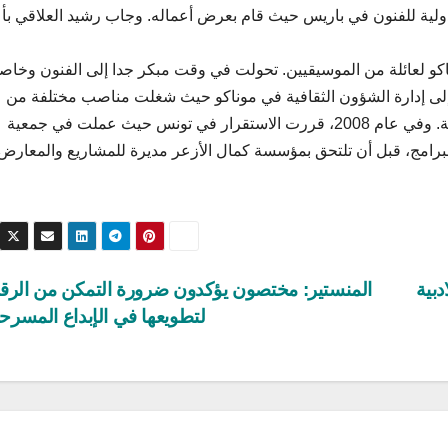
الدولية للفنون في باريس حيث قام بعرض أعماله. وجاب رشيد العلاقي بأ
ناكو لعائلة من الموسيقيين. تحولت في وقت مبكر جدا إلى الفنون وخاص
إلى إدارة الشؤون الثقافية في موناكو حيث شغلت مناصب مختلفة من
مشرفة على الإدارة الفنية إلى رئيسة قسم العروض الحية. وفي عام 2008، قررت الاستقرار في تونس حيث عملت في جمعية
رة للإنتاج ثم مديرة للبرامج، قبل أن تلتحق بمؤسسة كمال الأزعر مديرة للمشاريع والمعارض
دبية
المنستير: مختصون يؤكدون ضرورة التمكن من الرق
لتطويعها في الإبداع المسر