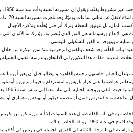
وعن تجربته في الرسم، يتحدّث رشيد ا
مع تقدّمه في السن (83 عاما)، لايزال يشتغل في مرسمه لمدّة لاتقلّ عن ثماني ساعات يوميّا. وقد ناهزت مسيرته 
سب المال، بل لتوثيق اللحظة وترك أثر فني يُخلّده وتذكره الأجيال
ياة هي الإبداع ورسوماته هي النور الذي يُبصر به، ويُدرك به الألوان التي
كون بمثابة « بيتهوفن » الفن التشكيلي التونسي.
نة العتيقة بتونس وتحديدا بباب الفلّة. وقد شغف بالفنون الزخرفية منذ سن مبكرة من خلال
لات المدينة، فقاده هذا التكوين إلى الالتحاق بمدرسة الفنون الجميلة 
ر ويجوب بلدان العالم، فاستهل رحلته بالقاهرة و إيطاليا قبل أن يعبر أوروبا ع
ومعالم عواصمها على غرار باريس و آمستردام و فيينا وبرلين و أوسلو.
والتحق سنة 1961 بأكاديمية الفنون الجميلة في كولونيا
تغل إبداعه سواء كمدرس فنون أو مصمم ديكور أومهندس معماري أو م
خاصة به في باب الفلة طوال هذه السنوات إلا أنه لم يتمكن من تكريس
ه من إكمال دراسته في المرحلة الثالثة في الفنون الجميلة في باريس في أكاديمية