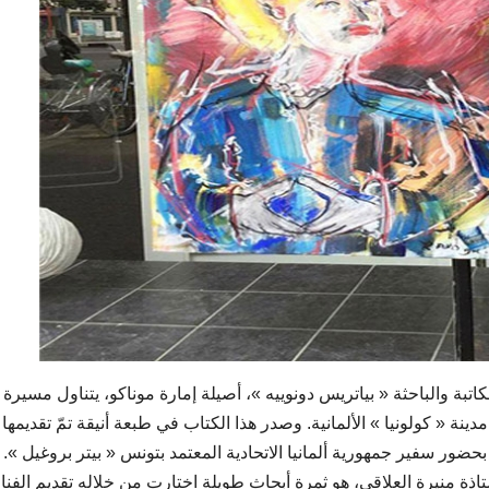
كبير يضمّ من 142 صفحة ألّفته الكاتبة والباحثة « بياتريس دونوييه »، أصيلة إمارة موناكو، يتناول مسيرة
ينة « كولونيا » الألمانية. وصدر هذا الكتاب في طبعة أنيقة تمّ تقديمها 
ضور سفير جمهورية ألمانيا الاتحادية المعتمد بتونس « بيتر بروغيل ».
أستاذة منيرة العلاقي، هو ثمرة أبحاث طويلة اختارت من خلاله تقديم الفنا