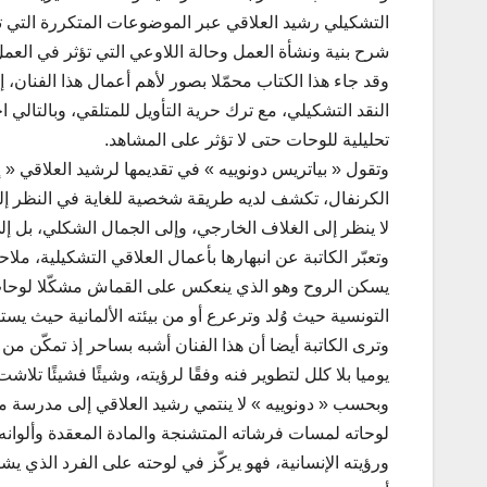
التشكيلي رشيد العلاقي عبر الموضوعات المتكررة التي تت
شرح بنية ونشأة العمل وحالة اللاوعي التي تؤثر في العمل
وقد جاء هذا الكتاب محمّلا بصور لأهم أعمال هذا الفنان، إ
النقد التشكيلي، مع ترك حرية التأويل للمتلقي، وبالتالي 
تحليلية للوحات حتى لا تؤثر على المشاهد.
وتقول « بياتريس دونوييه » في تقديمها لرشيد العلاقي « 
الكرنفال، تكشف لديه طريقة شخصية للغاية في النظر إلى 
لا ينظر إلى الغلاف الخارجي، وإلى الجمال الشكلي، بل إل
وتعبّر الكاتبة عن انبهارها بأعمال العلاقي التشكيلية، ملا
يسكن الروح وهو الذي ينعكس على القماش مشكّلا لوحات
التونسية حيث وُلد وترعرع أو من بيئته الألمانية حيث يستقر
وترى الكاتبة أيضا أن هذا الفنان أشبه بساحر إذ تمكّن 
يوميا بلا كلل لتطوير فنه وفقًا لرؤيته، وشيئًا فشيئًا تلا
وبحسب « دونوييه » لا ينتمي رشيد العلاقي إلى مدرسة م
لوحاته لمسات فرشاته المتشنجة والمادة المعقدة وألوانه 
ورؤيته الإنسانية، فهو يركّز في لوحته على الفرد الذي يش