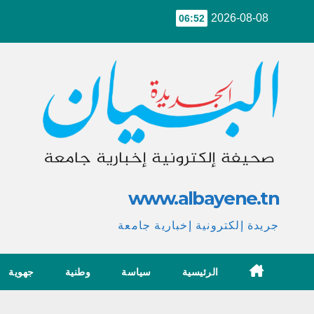
Ski
2026-08-08
06:52
t
conten
www.albayene.tn
جريدة إلكترونية إخبارية جامعة
الرئيسية
سياسة
وطنية
جهوية