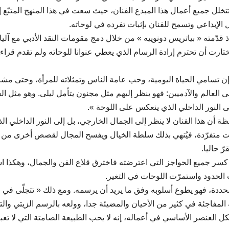
خلل جميع أعمال هذا المبدع الفنان، حيث سعت في هذا المنهج المتبّع إ
 الإبداعي وتسمح للفنان بإثبات تفرده في لوحاته.
ذ قدّمته « بياتريس دونوييه » من خلال دمج مقومات النقد الأدبي مع آلي
اختارت أن تحترم إرادة الرسام الذي يعطي عنوانا للوحاته ولم تقدم قراء
إن تسامي الحياة اليومية، وحب عامة الناس وتمثلاته للمرأة، وحتى مشا
العالم والآدميين: فهو ينظر إليهم مثل مجنون يتأمل ليلى. وهو مثل ا
ى النور الداخلي الذي ينعكس على اللوحة ».
حظة أن هذا الفنان لا ينظر إلى الجمال الخارجي، بل إلى النور الداخلي ال
 متفرّدة، فيُنهي بذلك سلطة الخيال ويفسح المجال لقصص أخرى من ال
ّ حاليا.
من كسر جميع الحواجز التي اعترضته فاخترق قلاع الفن والجمال، وهكذا ا
شت الحدود واستمرّت اللوحات في التغير.
حددة، فهو يطوع أسلوبه وفق ما يريد أن يرسمه. ومع ذلك « تتجلّى في 
المفاجئة في كثير من الأحيان والمضيئة جدا، وولعه بالرسم الزيتي والت
كل العنصر الأساسي في أعماله، إنه لا يحب الطبيعة الصامتة التي لا تع