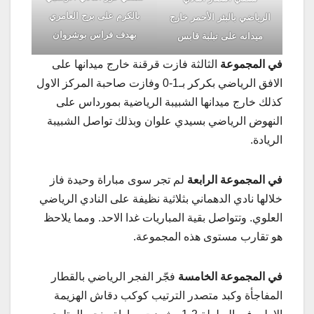
بالكرم على برج العامري
الرياضي بالبئر الأحمر خارج
بهدف فراس بوشروان
ميدانه على تبلبة قابس
في المجموعة
الثالثة فازت قرقنة خارج ميدانها على
الافق الرياضي بكركر بـ1-0 وفازت صاحبة المركز الاول
كذلك خارج ميدانها الشبيبة الرياضية بمورداس على
النهوض الرياضي بسيدي علوان وبذلك تواصل الشبيبة
الريادة.
في المجموعة الرابعة
لم تجر سوى مباراة وحيدة فاز
خلالها نادي الدهماني بثلاثية نظيفة على النادي الرياضي
العلوي. وتتواصل بقية المباريات غدا الاحد. ومما يلاحظ
هو تقارب مستوى هذه المجموعة.
في المجموعة الخامسة
فجّر الفجر الرياضي بالقطار
المفاجأة وكبد متصدر الترتيب كوكب دقاش الهزيمة