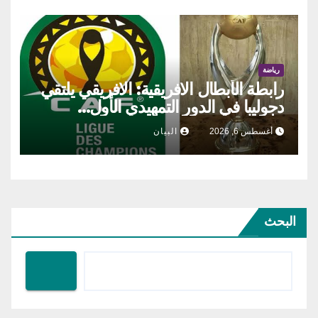
رياضة
رابطة الأبطال الافريقية: الافريقي يلتقي
دجوليبا في الدور التمهيدي الأول…
أغسطس 6, 2026
البيان
البحث