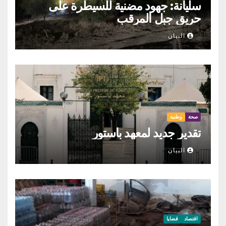
سليانة: جهود مضنية للسيطرة على
حريق جبل المرقب
البيان
صحة
وطنية
تقدير جديد لمعهد باستور
البيان
اقتصاد
قضايا