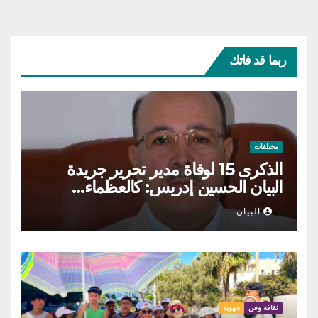
ربما قد فاتك
مختلفات
الذكرى 15 لوفاة مدير تحرير جريدة
البيان الحسين إدريس: كالعظماء…
عاش شامخا ورحل واقفا
البيان
ثقافة وفن
جهوية