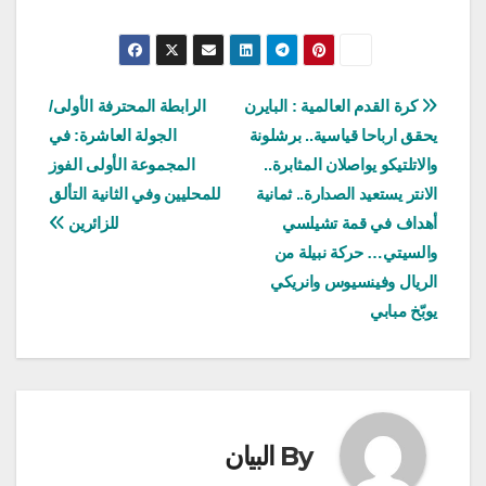
تصفّح
كرة القدم العالمية : البايرن
الرابطة المحترفة الأولى/
يحقق ارباحا قياسية.. برشلونة
الجولة العاشرة: في
المقالات
والاتلتيكو يواصلان المثابرة..
المجموعة الأولى الفوز
الانتر يستعيد الصدارة.. ثمانية
للمحليين وفي الثانية التألق
أهداف في قمة تشيلسي
للزائرين
والسيتي… حركة نبيلة من
الريال وفينسيوس وانريكي
يوبّخ مبابي
By
البيان