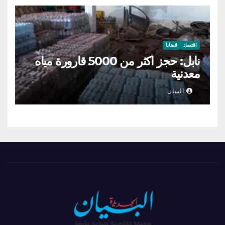
اقتصاد
قضايا
نابل: حجز أكثر من 5000 قارورة مياه
معدنية
البيان