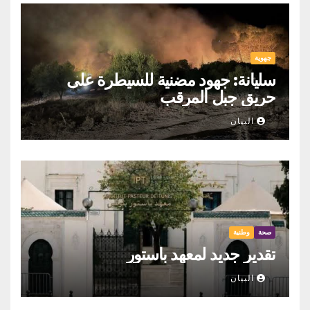
جهوية
سليانة: جهود مضنية للسيطرة على
حريق جبل المرقب
البيان
صحة
وطنية
تقدير جديد لمعهد باستور
البيان