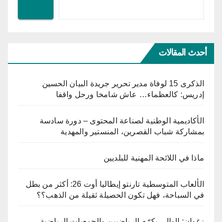
أحدث المقالات
الذكرى 15 لوفاة مدير تحرير جريدة البيان الحسين
إدريس: كالعظماء… عاش شامخا ورحل واقفا
الأكاديمية الوطنية لصناعة المحتوى – دورة سادسة
بمشاركة شباب القصرين، المنستير والمهدية
ماذا في اللائحة المهنية للبلديين
الألعاب المتوسطية تارنتو إيطاليا أوت 26: أكثر من بطل
في السباحة، فهل تكون الحصيلة ثقيلة من الذهب؟؟
زغوان: الوالي يكرّم الرياضيين والجمعيات الرياضية