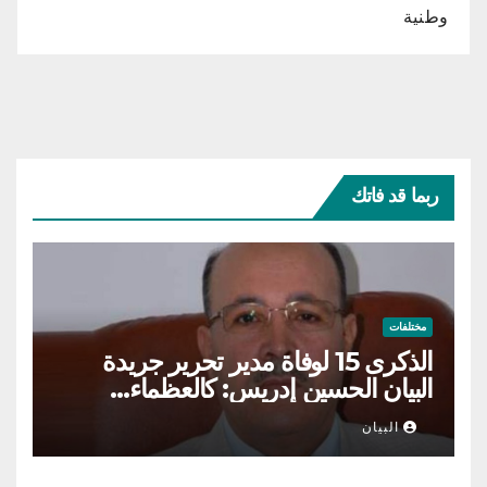
وطنية
ربما قد فاتك
مختلفات
الذكرى 15 لوفاة مدير تحرير جريدة
البيان الحسين إدريس: كالعظماء…
عاش شامخا ورحل واقفا
البيان