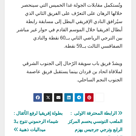
وتُستكمل مقابلات الجولة غدا الخميس التي سينحصر
خلالها الرهان على التعرّف على الفريق الثاني الذي
سيُرافق النادي الإفريقي البطل إلى مسابقة رابطة
أبطال افريقيا خلال الموسم القادم في حوار غير مباشر
بين الترجي الرياضي الثاني بــ60 نقطة والنادي
الصفاقسي الثالث بــ59 نقطة.
ويشدّ فريق باب سويقة الرّحال إلى الجنوب الشرقي
لملاقاة اتحاد بن قردان بينما يستقبل فريق عاصمة
الجنوب النجم الساحلي.
تصفّح
الرابطة المحترفة الاولى :
بطولة إفريقيا لرفع الأثقال :
الملعب التونسي يحسم المركز
شيماء الرحموني تتوج بـ3
المقالات
الرابع وترجي جرجيس يهزم
ميداليات ذهبية