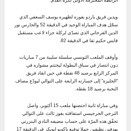
الرابطة المحترفة الأولى لكرة القدم.
ويدين فريق باردو بفوزه لظهيره يوسف السعفي الذي
سجّل هدف المباراة الوحيد في الدقيقة 52 والحارس نور
الدين الفرحاتي الذي تصدّى لركلة جزاء لاعب مستقبل
قابس حكيم تقا في الدقيقة 82.
وأوقف الملعب التونسي سلسلة سلبية من 7 مباريات
دون انتصار في سباق البطولة ليختتم مشواره في
المركز الرابع برصيد 48 نقطة في حين انقاد فريق
“الجليزة” إلى خسارته الرابعة على التوالي ليودّع مصاف
النخبة برصيد 18 نقطة.
وفي مباراة ثانية احتضنها ملعب 15 أكتوبر، واصل
الترجي الجرجيسي استفاقته بفوز ثالث على التوالي
تحقّق هذه المرّة على حساب مضيفه النادي البنزرتي
بهدفين نظيفين حملا توقيع ياكوبو ابوبكر في الدقيقة 17