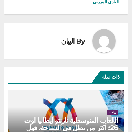
النادي البنزرتي
By
البيان
ذات صلة
رياضة
الألعاب المتوسطية تارنتو إيطاليا أوت
26: أكثر من بطل في السباحة، فهل