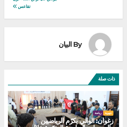
تقاعس
By
البيان
ذات صلة
جهوية
رياضة
زغوان: الوالي يكرّم الرياضيين