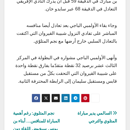
بن مبارك في الدقيقة 59 قبل أن يدرك النادي الإفريقي
التعادل في الدقيقة 68 عبر سايدو خان.
وجاء بقاء الأولمبي الباجي بعد تعادل أيضا منافسه
المباشر على تفادي النزول شبيبة القيروان التي اكتفت
بالتعادل السلبي خارج أرضها مع نجم المتلوّي.
وأنهى الأولمبي الباجي مشواره في البطولة في المركز
الثالث عشر برصيد 32 نقطة متقدّما بفارق نقطة واحدة
على شبيبة القيروان التي التحقت بكلّ من مستقبل
قابس ومستقبل سليمان إلى الرابطة المحترفة الثانية.
تصفّح
السالمي يدير مباراة
نجم المتلوي: رغم أهمية
المتلوي والترجي
المباراة للمنافس… أبناء بن
المقالات
يونس سيخوض اللقاء دون