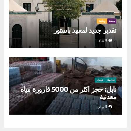
صحة
وطنية
تقدير جديد لمعهد باستور
البيان
اقتصاد
قضايا
نابل: حجز أكثر من 5000 قارورة مياه
معدنية
البيان