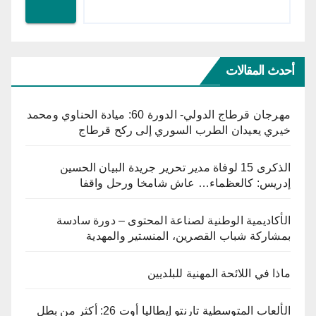
أحدث المقالات
مهرجان قرطاج الدولي- الدورة 60: ميادة الحناوي ومحمد
خيري يعيدان الطرب السوري إلى ركح قرطاج
الذكرى 15 لوفاة مدير تحرير جريدة البيان الحسين
إدريس: كالعظماء… عاش شامخا ورحل واقفا
الأكاديمية الوطنية لصناعة المحتوى – دورة سادسة
بمشاركة شباب القصرين، المنستير والمهدية
ماذا في اللائحة المهنية للبلديين
الألعاب المتوسطية تارنتو إيطاليا أوت 26: أكثر من بطل