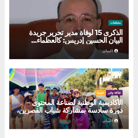
مختلفات
الذكرى 15 لوفاة مدير تحرير جريدة
البيان الحسين إدريس: كالعظماء…
عاش شامخا ورحل واقفا
البيان
ثقافة وفن
جهوية
الأكاديمية الوطنية لصناعة المحتوى –
دورة سادسة بمشاركة شباب القصرين،
المنستير والمهدية
البيان