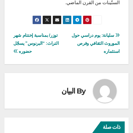
الستّينات من القرن الماضي.
تصفّح
سليانة: يوم دراسي حول
توزر/ بمناسبة إختتام شهر
الموروث الثقافي وفرص
التراث: “البرنوس” يسجّل
المقالات
استثماره
حضوره
By
البيان
ذات صلة