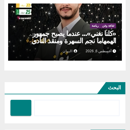
ثقافة وفن
رياضة
«كلنا نغني»… عندما يصبح جمهور
الهمهاما نجم السهرة ومنقذ النادي
أغسطس 6, 2026
البيان
البحث