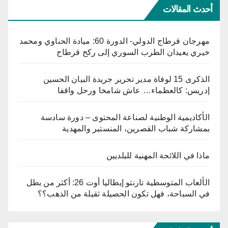
أحدث المقالات
مهرجان قرطاج الدولي- الدورة 60: ميادة الحناوي ومحمد
خيري يعيدان الطرب السوري إلى ركح قرطاج
الذكرى 15 لوفاة مدير تحرير جريدة البيان الحسين
إدريس: كالعظماء… عاش شامخا ورحل واقفا
الأكاديمية الوطنية لصناعة المحتوى – دورة سادسة
بمشاركة شباب القصرين، المنستير والمهدية
ماذا في اللائحة المهنية للبلديين
الألعاب المتوسطية تارنتو إيطاليا أوت 26: أكثر من بطل
في السباحة، فهل تكون الحصيلة ثقيلة من الذهب؟؟