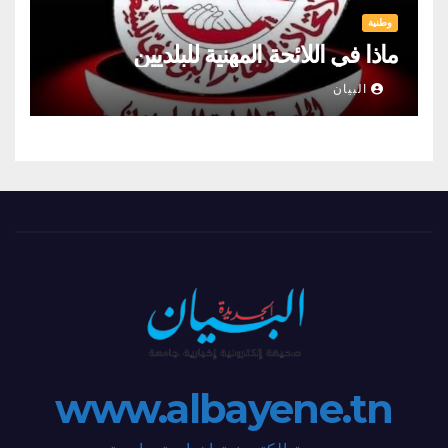
وطنية
ماذا في اللائحة المهنية للبلديين
البيان
www.albayene.tn