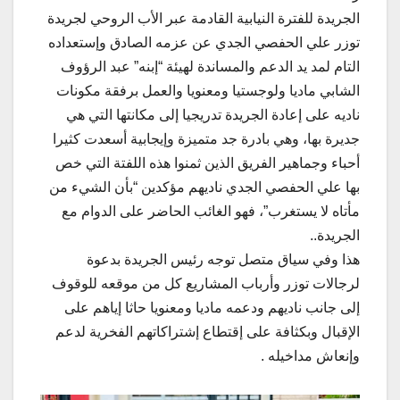
الجريدة للفترة النيابية القادمة عبر الأب الروحي لجريدة
توزر علي الحفصي الجدي عن عزمه الصادق وإستعداده
التام لمد يد الدعم والمساندة لهيئة “إبنه” عبد الرؤوف
الشابي ماديا ولوجستيا ومعنويا والعمل برفقة مكونات
ناديه على إعادة الجريدة تدريجيا إلى مكانتها التي هي
جديرة بها، وهي بادرة جد متميزة وإيجابية أسعدت كثيرا
أحباء وجماهير الفريق الذين ثمنوا هذه اللفتة التي خص
بها علي الحفصي الجدي ناديهم مؤكدين “بأن الشيء من
مأتاه لا يستغرب”، فهو الغائب الحاضر على الدوام مع
الجريدة..
هذا وفي سياق متصل توجه رئيس الجريدة بدعوة
لرجالات توزر وأرباب المشاريع كل من موقعه للوقوف
إلى جانب ناديهم ودعمه ماديا ومعنويا حاثا إياهم على
الإقبال وبكثافة على إقتطاع إشتراكاتهم الفخرية لدعم
وإنعاش مداخيله .