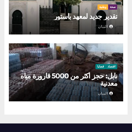
صحة
وطنية
تقدير جديد لمعهد باستور
البيان
اقتصاد
قضايا
نابل: حجز أكثر من 5000 قارورة مياه
معدنية
البيان