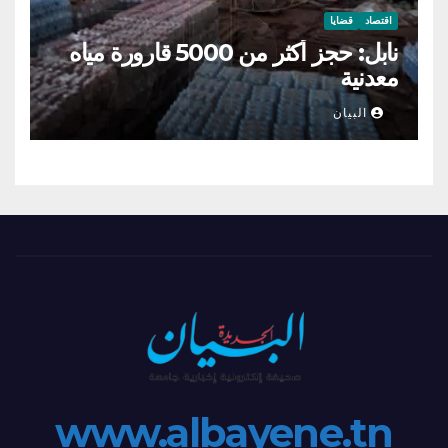
اقتصاد
قضايا
نابل: حجز أكثر من 5000 قارورة مياه
معدنية
البيان
www.albayene.tn