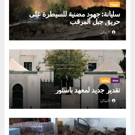
جهوية
سليانة: جهود مضنية للسيطرة على
حريق جبل المرقب
البيان
صحة
وطنية
تقدير جديد لمعهد باستور
البيان