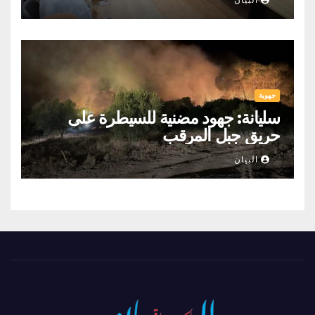
البيان
جهوية
سليانة: جهود مضنية للسيطرة على
حريق جبل المرقب
البيان