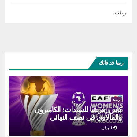
وطنية
ربما قد فاتك
رياضة
كأس إفريقيا للسيدات: الكاميرون
والمالاوي في نصف النهائي
البيان