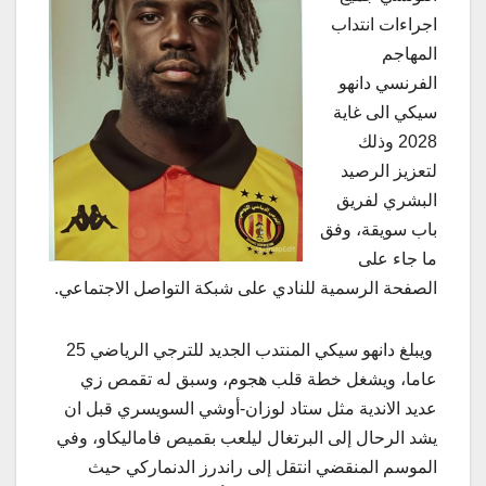
اجراءات انتداب
المهاجم
الفرنسي دانهو
سيكي الى غاية
2028 وذلك
لتعزيز الرصيد
البشري لفريق
باب سويقة، وفق
ما جاء على
الصفحة الرسمية للنادي على شبكة التواصل الاجتماعي.
ويبلغ دانهو سيكي المنتدب الجديد للترجي الرياضي 25
عاما، ويشغل خطة قلب هجوم، وسبق له تقمص زي
عديد الاندية مثل ستاد لوزان-أوشي السويسري قبل ان
يشد الرحال إلى البرتغال ليلعب بقميص فاماليكاو، وفي
الموسم المنقضي انتقل إلى راندرز الدنماركي حيث