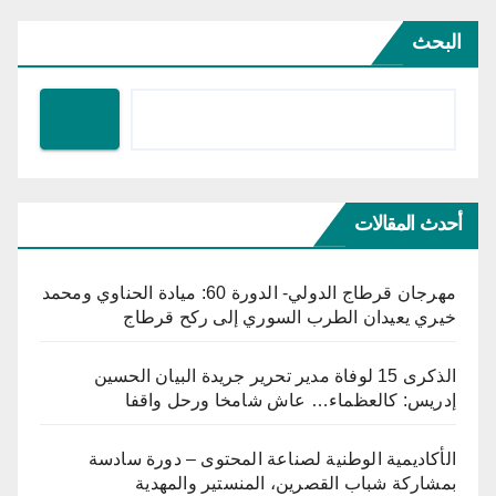
البحث
أحدث المقالات
مهرجان قرطاج الدولي- الدورة 60: ميادة الحناوي ومحمد
خيري يعيدان الطرب السوري إلى ركح قرطاج
الذكرى 15 لوفاة مدير تحرير جريدة البيان الحسين
إدريس: كالعظماء… عاش شامخا ورحل واقفا
الأكاديمية الوطنية لصناعة المحتوى – دورة سادسة
بمشاركة شباب القصرين، المنستير والمهدية