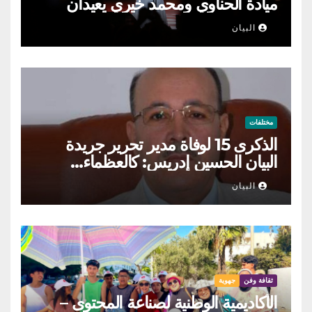
ميادة الحناوي ومحمد خيري يعيدان
الطرب السوري إلى ركح قرطاج
البيان
مختلفات
الذكرى 15 لوفاة مدير تحرير جريدة
البيان الحسين إدريس: كالعظماء…
عاش شامخا ورحل واقفا
البيان
ثقافة وفن
جهوية
الأكاديمية الوطنية لصناعة المحتوى –