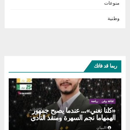
منوعات
وطنية
ربما قد فاتك
ثقافة وفن
رياضة
«كلنا نغني»… عندما يصبح جمهور
الهمهاما نجم السهرة ومنقذ النادي
البيان