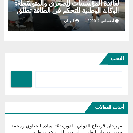
لفائدة المؤسسات الصغرى والمتوسّطة:
الوكالة الوطنية للتحكّم في الطاقة تطلق
مشروع الطاقة الشمسية الفولطاضوئية
أغسطس 6, 2026
البيان
البحث
أحدث المقالات
مهرجان قرطاج الدولي- الدورة 60: ميادة الحناوي ومحمد
خيري يعيدان الطرب السوري إلى ركح قرطاج