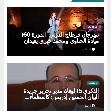
ثقافة وفن
مهرجان قرطاج الدولي- الدورة 60:
ميادة الحناوي ومحمد خيري يعيدان
الطرب السوري إلى ركح قرطاج
البيان
مختلفات
الذكرى 15 لوفاة مدير تحرير جريدة
البيان الحسين إدريس: كالعظماء…
عاش شامخا ورحل واقفا
البيان