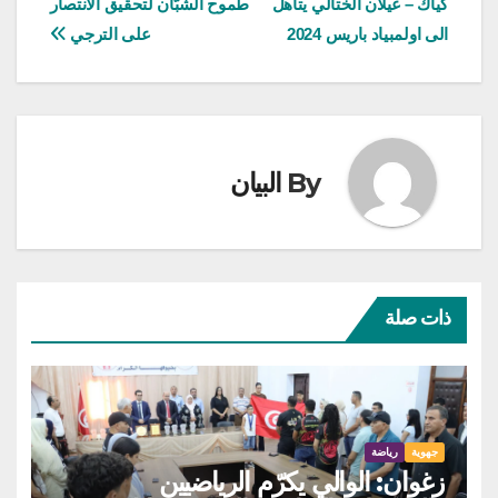
كياك – غيلان الختالي يتاهل
طموح الشبّان لتحقيق الانتصار
المقالات
الى اولمبياد باريس 2024
على الترجي
By
البيان
ذات صلة
جهوية
رياضة
زغوان: الوالي يكرّم الرياضيين