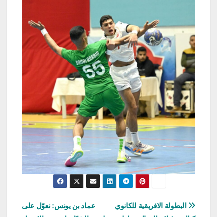
تصفّح
البطولة الافريقية للكانوي
عماد بن يونس: نعوّل على