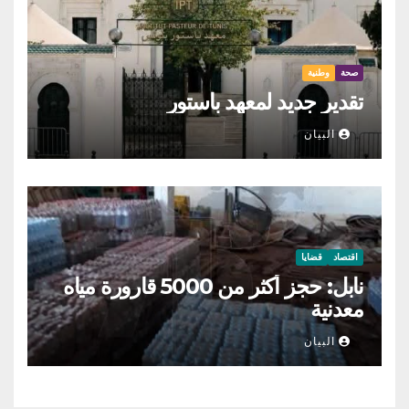
صحة
وطنية
تقدير جديد لمعهد باستور
البيان
اقتصاد
قضايا
نابل: حجز أكثر من 5000 قارورة مياه
معدنية
البيان