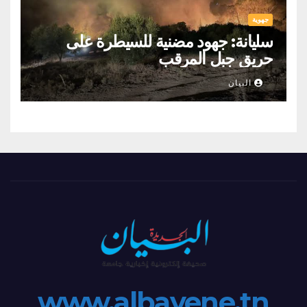
جهوية
سليانة: جهود مضنية للسيطرة على
حريق جبل المرقب
البيان
www.albayene.tn