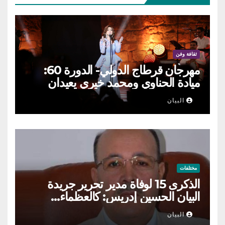
ثقافة وفن
مهرجان قرطاج الدولي- الدورة 60:
ميادة الحناوي ومحمد خيري يعيدان
الطرب السوري إلى ركح قرطاج
البيان
مختلفات
الذكرى 15 لوفاة مدير تحرير جريدة
البيان الحسين إدريس: كالعظماء…
عاش شامخا ورحل واقفا
البيان