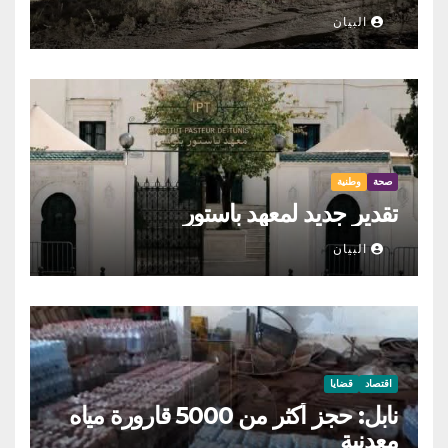
البيان
صحة
وطنية
تقدير جديد لمعهد باستور
البيان
اقتصاد
قضايا
نابل: حجز أكثر من 5000 قارورة مياه
معدنية