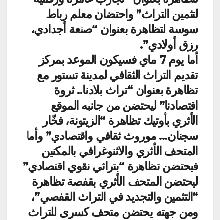
لتثمين التراث” واحتضان معلم رباط
سوسة لتظاهرة بعنوان “صنعة أجدادي،
رزق أولادي”.
أما يوم 7 ماي فسيكون الموعد بمركز
تقديم التراث الثقافي لمدينة تستور مع
تظاهرة بعنوان “تراث بلادنا.. ثروة
اقتصادنا” ليحتضن من جانبه الموقع
الأثري بأوتيك تظاهرة “الزيتونة، فخّار
سجنان… موروث ثقافي واقتصادي” وأما
المتحف الأثري والاثنوغرافي بالمكنين
فيحتضن تظاهرة “بتراثي نقوي اقتصادي”
ليحتضن المتحف الأثري بقفصة تظاهرة
“التثمين والتجديد في التراث القفصي”،
ومن جهته يحتضن متحف كسرى للتراث