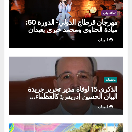
ثقافة وفن
مهرجان قرطاج الدولي- الدورة 60:
ميادة الحناوي ومحمد خيري يعيدان
الطرب السوري إلى ركح قرطاج
البيان
مختلفات
الذكرى 15 لوفاة مدير تحرير جريدة
البيان الحسين إدريس: كالعظماء…
عاش شامخا ورحل واقفا
البيان