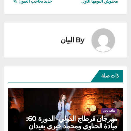
محنوش ألبومها الأول
جديد بحاجب العيون
المقالات
By
البيان
ذات صلة
ثقافة وفن
مهرجان قرطاج الدولي- الدورة 60:
ميادة الحناوي ومحمد خيري يعيدان