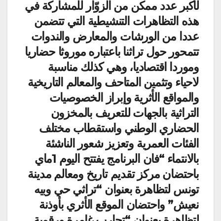
لأكبر عدد ممكن من الزوّار للمشاركة في
هذه التظاهرات التنشيطية التي تتضمن
عددا من الورشات والمعارض والندوات
تتمحور حول تراثنا باعتباره موروثا حضاريا
وموردا اقتصاديا، وهي كذلك مناسبة
لاحياء وتثمين المتاحف والمعالم التاريخية
والمواقع الأثرية وإبراز الخصوصيات
التراثية بالجهات للتعريف بالمخزون
الحضاري الوطني واستقطاب مختلف
الفئات العمرية وتعزيز شعور الناشئة
بالانتماء “فان البرنامج يفتتح اليوم 1ماي
باحتضان مركز تقديم تاريخ ومعالم مدينة
تونس لتظاهرة بعنوان “تراثي حي وبيه
نعيش” واحتضان الموقع الأثري بأوذنة
لتظاهرة بعنوان “تجارب غامرة ورقمية