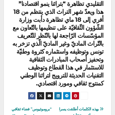
التقليدي تظاهرة “بتراثنا ينمو اقتصادنا”
هذا ويعدّ شهر التراث الذي ينتظم من 18
أفري إلى 18 ماي تظاهرة دأبت وزارة
الشّؤون الثّقافيّة على تنظيمها بالتّعاون مع
المؤسّسات الرّاجعة لها بالنّظر للتّعريف
بالتّراث الماديّ وغير الماديّ الّذي تزخر به
تونس وتوظيفه واستثماره كثروة وطنيّة
وتحفيز أصحاب المبادرات الثقافية
للاستثمار في هذا القطاع وتوظيف
التقنيات الحديثة للترويج لتراثنا الوطني
كمنتوج ثقافي ومورد اقتصادي.
تصفّح
بهذه الكلمات أطلقت يسرا
“بروموثيوس” فضاء ثقافي