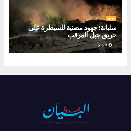
جهوية
سليانة: جهود مضنية للسيطرة على
حريق جبل المرقب
البيان