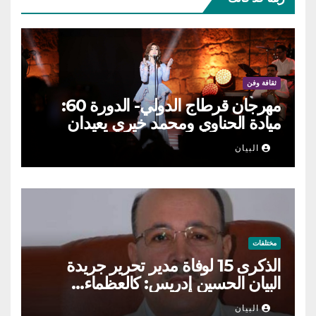
ثقافة وفن
مهرجان قرطاج الدولي- الدورة 60:
ميادة الحناوي ومحمد خيري يعيدان
الطرب السوري إلى ركح قرطاج
البيان
مختلفات
الذكرى 15 لوفاة مدير تحرير جريدة
البيان الحسين إدريس: كالعظماء…
عاش شامخا ورحل واقفا
البيان