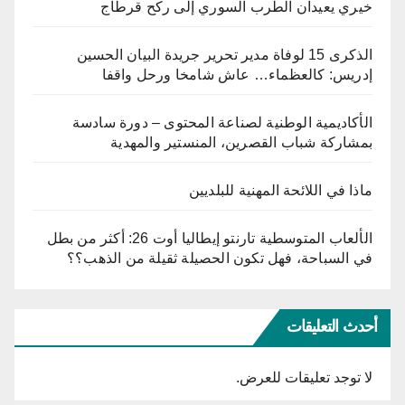
خيري يعيدان الطرب السوري إلى ركح قرطاج
الذكرى 15 لوفاة مدير تحرير جريدة البيان الحسين
إدريس: كالعظماء… عاش شامخا ورحل واقفا
الأكاديمية الوطنية لصناعة المحتوى – دورة سادسة
بمشاركة شباب القصرين، المنستير والمهدية
ماذا في اللائحة المهنية للبلديين
الألعاب المتوسطية تارنتو إيطاليا أوت 26: أكثر من بطل
في السباحة، فهل تكون الحصيلة ثقيلة من الذهب؟؟
أحدث التعليقات
لا توجد تعليقات للعرض.