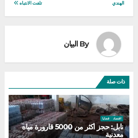
المقالات
الهندي
تلفت الانتباه
By
البيان
ذات صلة
اقتصاد
قضايا
نابل: حجز أكثر من 5000 قارورة مياه
معدنية