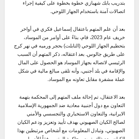
بتدريب بابك شهبازي خطوة بخطوة على كيفية إجراء
اتصالات آمنة باستخدام الجهاز اللوحي.
بعد أن علم المتهم باعتقال إسماعيل فكري في أواخر
خريف عام 2023، قام، بناءً على أوامر من الموساد،
بتحطيم الجهاز اللوحي (التابلت) بحجر ورميه في نهر كرج
على طريق جالوس. بعد اعتقاله، ذكر المتهم أن السبب
الرئيسي لاتصاله بجهاز الموساد هو الحصول على المال
والإقامة في بلد أجنبي، وأنه تلقى مبالغ مالية في شكل
عملة مشفرة مقابل تعاونه مع الموساد.
بعد الاعتقال، تم إحالة ملف المتهم إلى المحكمة بتهمة
التعاون مع دول أجنبية معادية ضد الجمهورية الإسلامية
الايرانية، والتعاون الاستخباري والتجسسي والأمني
لصالح الكيان الصهيوني بهدف تأييد وتعزيز ودعم الكيان
الصهيوني، وتبادل المعلومات مع أشخاص مرتبطين بهذا
الكيان. بعد ذلك، تمت محاكمة المتهم وفقاً للأصول