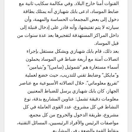
القنوات أمنا خارج البلاد. وفي مكالمة سكايب ثانية مع
ضابط الموساد، ادعى بابك شهبازي أنه يمتلك بطاقة
دخول إلى بعض المجمعات الحساسة والمهمة، وأن
سيارته لا يتم تفتيشها، وأنه قادر على إدخال قنبلة إلى
داخل المراكز المستهدفة لتفجيرها بعد عدة سنوات من
قبل الموساد.
بعد ذلك، قام بابك شهبازي وبشكل مستقل بإجراء
اتصالات آمنة مع أربعة ضباط في الموساد يحملون
أسماء مستعارة هم “شموئيل (سامي)” و”بنيامين”
و”مايكل” وضابط تقني للتدريب، حيث خضع لعملية
“تفريغ معلوماتي”. خلال اتصالاته الأسبوعية مع عناصر
الجهاز، كان بابك شهبازي يرسل للضباط المعنيين
معلومات دقيقة تشمل: عناوين المشاريع بدقة، نوع
النشاط في كل مشروع، عدد القوى العاملة في كل
مشروع، طريقة الدخول والخروج من كل مجمع،
مواصفات الرئيس والأفراد الرئيسيين، المسائل التقنية،
ونقاط القوة والضعف في المشاريع.