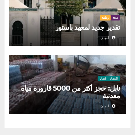
صحة
وطنية
تقدير جديد لمعهد باستور
البيان
اقتصاد
قضايا
نابل: حجز أكثر من 5000 قارورة مياه
معدنية
البيان