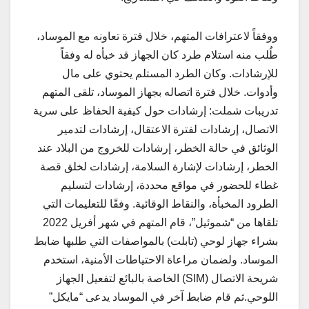
ووفقاً لاعترافات المتهم، خلال فترة تعاونه مع الموساد،
طُلب منه استلام طرد كان الجهاز قد خبأه له وفقاً
للإرشادات. وكان الطرد المستلم يحتوي على مال
وأدوات. خلال فترة اتصاله بجهاز الموساد، تلقى المتهم
تدريبات شملت: إرشادات حول كيفية الحفاظ على سرية
الاتصال، إرشادات لفترة الاعتقال، إرشادات لتدمير
الوثائق في حالة الخطر، إرشادات للخروج من البلاد عند
الخطر، إرشادات لإشارة السلامة، إرشادات لخلق قصة
غطاء للحضور في مواقع محددة، إرشادات لتسليم
الطرود المخبأة، والنقاط الوقائية. وفقًا للتعليمات التي
تلقاها من “شموئيل”، قام المتهم في شهر أفريل 2022
بشراء جهاز لوحي (تابلت) بالمواصفات التي طلبها ضابط
الموساد. ولضمان مراعاة الاحتياطات الأمنية، استخدم
شريحة الاتصال (SIM) الخاصة بالبائع لتفعيل الجهاز
اللوحي.ثم قام ضابط آخر في الموساد يدعى “مايكل”