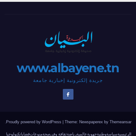
www.albayene.tn
جريدة إلكترونية إخبارية جامعة
.
Proudly powered by WordPress
|
Theme: Newspaperex by
Themeansar
الرئيسية
سياسة
وطنية
جهوية
عالمية
رياضة
ثقافة وفن
صحة
منوعات
قضايا
تكنولوجيا