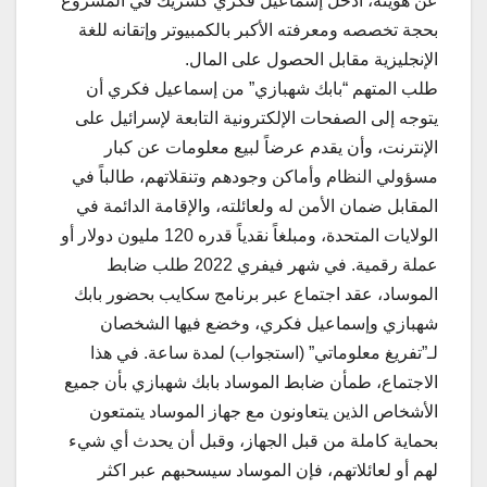
عن هويته، أدخل إسماعيل فكري كشريك في المشروع
بحجة تخصصه ومعرفته الأكبر بالكمبيوتر وإتقانه للغة
الإنجليزية مقابل الحصول على المال.
طلب المتهم “بابك شهبازي” من إسماعيل فكري أن
يتوجه إلى الصفحات الإلكترونية التابعة لإسرائيل على
الإنترنت، وأن يقدم عرضاً لبيع معلومات عن كبار
مسؤولي النظام وأماكن وجودهم وتنقلاتهم، طالباً في
المقابل ضمان الأمن له ولعائلته، والإقامة الدائمة في
الولايات المتحدة، ومبلغاً نقدياً قدره 120 مليون دولار أو
عملة رقمية. في شهر فيفري 2022 طلب ضابط
الموساد، عقد اجتماع عبر برنامج سكايب بحضور بابك
شهبازي وإسماعيل فكري، وخضع فيها الشخصان
لـ”تفريغ معلوماتي” (استجواب) لمدة ساعة. في هذا
الاجتماع، طمأن ضابط الموساد بابك شهبازي بأن جميع
الأشخاص الذين يتعاونون مع جهاز الموساد يتمتعون
بحماية كاملة من قبل الجهاز، وقبل أن يحدث أي شيء
لهم أو لعائلاتهم، فإن الموساد سيسحبهم عبر اكثر