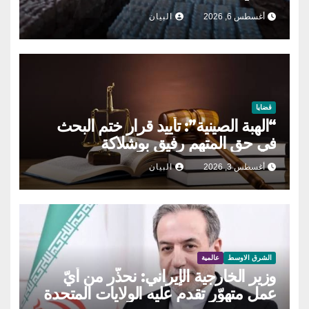
أغسطس 6, 2026
البيان
قضايا
“الهبة الصينية”: تأييد قرار ختم البحث
في حق المتهم رفيق بوشلاكة
أغسطس 3, 2026
البيان
الشرق الاوسط
عالمية
وزير الخارجية الإيراني: نحذّر من أيّ
عمل متهوّر تقدم عليه الولايات المتحدة