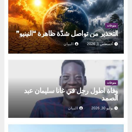
منوعات
التحذير من تواصل شدّة ظاهرة “النينيو”
أغسطس 1, 2026
البيان
منوعات
وفاة أطول رجل في غانا سليمان عبد
الصمد
يوليو 30, 2026
البيان