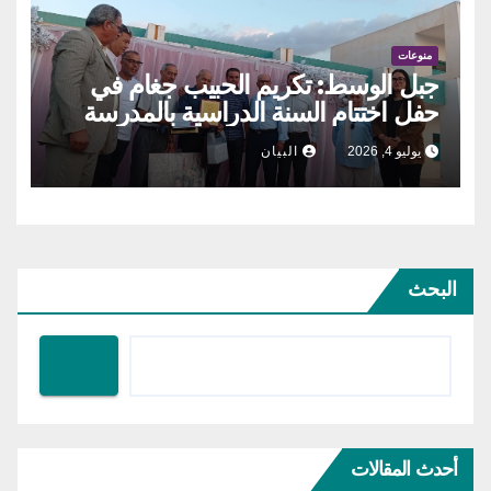
منوعات
جبل الوسط: تكريم الحبيب جغام في
حفل اختتام السنة الدراسية بالمدرسة
الإعدادية
يوليو 4, 2026
البيان
البحث
أحدث المقالات