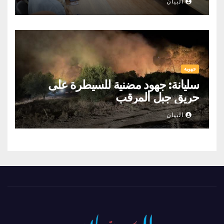
البيان
جهوية
سليانة: جهود مضنية للسيطرة على
حريق جبل المرقب
البيان