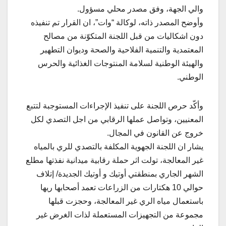
والي الجهة، وفق مصدر محلي مسؤول.
وأوضح المصدر ذاته، لوكالة “وات”، ان القرار تم تنفيذه
دون اشكاليات من قبل اللجنة المتكوّنة من مصالح
المعتمدية والتنمية الفلاحية والصحة وديوان التطهير
والهيئة الوطنية لسلامة المنتوجات الغذائية والحرس
الوطني.
وأكّد حرص اللجنة على تنفيذ الإجراءات المستوجبة لتتبع
المعنيين، وتواصل عملها الرقابي من اجل التصدي لكل
خروج عن القانون في المجال.
يشار ان اللجنة الجهوية المكلفة بالتصدي للري بالمياه
غير المعالجة، تولت اثر حملة رقابية ميدانية نفذتها مطلع
الشهر الجاري بمنطقتي أوتيك و أوتيك الجديدة/ إتلاف
حوالي 10 هكتارات من الزراعات تعمد أصحابها ريها
باستعمال مياه الري غير المعالجة، وحجزت قبلها
مجموعة من التجهيزات المستعملة لذات الغرض غير