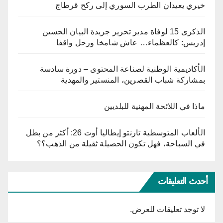
خيري يعيدان الطرب السوري إلى ركح قرطاج
الذكرى 15 لوفاة مدير تحرير جريدة البيان الحسين
إدريس: كالعظماء… عاش شامخا ورحل واقفا
الأكاديمية الوطنية لصناعة المحتوى – دورة سادسة
بمشاركة شباب القصرين، المنستير والمهدية
ماذا في اللائحة المهنية للبلديين
الألعاب المتوسطية تارنتو إيطاليا أوت 26: أكثر من بطل
في السباحة، فهل تكون الحصيلة ثقيلة من الذهب؟؟
أحدث التعليقات
لا توجد تعليقات للعرض.