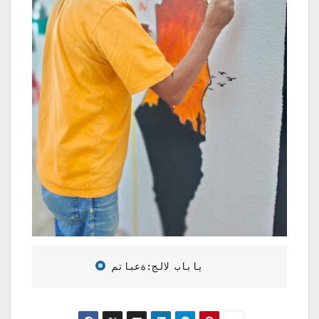
 متابعة:جلال باباي