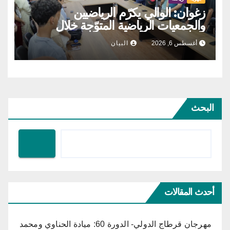
زغوان: الوالي يكرّم الرياضيين
والجمعيات الرياضية المتوّجة خلال
موسم 2025-2026
أغسطس 6, 2026
البيان
البحث
أحدث المقالات
مهرجان قرطاج الدولي- الدورة 60: ميادة الحناوي ومحمد