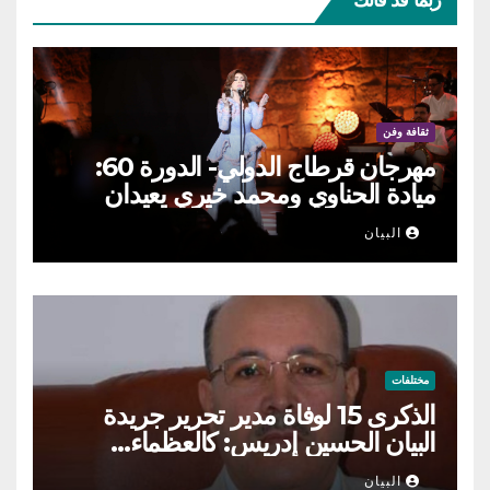
ثقافة وفن
مهرجان قرطاج الدولي- الدورة 60:
ميادة الحناوي ومحمد خيري يعيدان
الطرب السوري إلى ركح قرطاج
البيان
مختلفات
الذكرى 15 لوفاة مدير تحرير جريدة
البيان الحسين إدريس: كالعظماء…
عاش شامخا ورحل واقفا
البيان