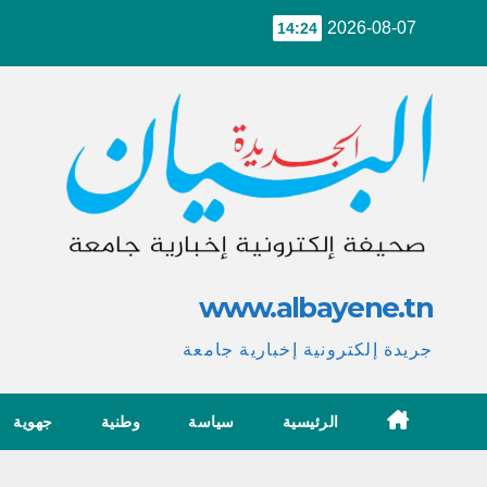
Ski
2026-08-07
14:24
t
conten
www.albayene.tn
جريدة إلكترونية إخبارية جامعة
الرئيسية
سياسة
وطنية
جهوية