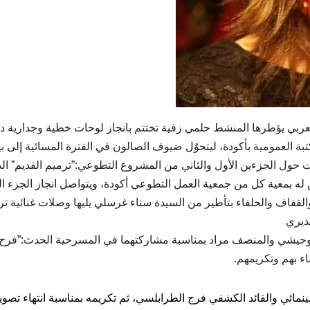
السبت 27 ماي 2023 ورشة الخط العربي يؤطرها المنشط حلمي زقية تختتم بانجاز لوحات خطية وجدارية
كتبة العمومية بأكودة، ليتحوٌل ضيوف الصالون في الفترة المسائية إلى ب
 حول الجزءين الأول والثاني من المشروع التطوعي:”ترميم القديم” ال
أكودة منذ مارس 2022 في التأسيس له بمعية كل من جمعية العمل التطوعي أكودة، ويتواصل انجاز الجزء 
قفاف والحلفاء بتأطير من السيدة سناء غرسلي يليها وصلات غنائية ترا
ذيري
 الوحيشي والمنصف مراد بمناسبة مشاركتهما في المسرحية الحدث:”فرح
ء بهم وتكريمهم.
نمائي والقائد الكشفي فرج الطرابلسي، ثم تكريمه بمناسبة انتهاء تصوي