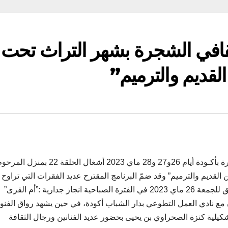
ثقافي الشجرة بشهر التراث تحت
القديم والترميم”
ضمن احتفالاته بشهر التراث يقيم الصالون الثقافي الشجرة بأكـودة أيام 26و27 و28 ماي 2023 
 القديم والترميم” وقد ضمّ البرنامج المقترح عديد الفقرات التي تراوح 
الإمتاع والإفادة والمؤانسة، حيث يشهد اليوم الأول الموافق للجمعة 26 ماي 2023 في الفترة الصباحية انجاز جدارية :”أم القرى”
 مع نادي العمل التطوعي بدار الشباب أكودة، في حين يشهد رواق الفنو
كيلية كنزة الصحراوي بن يحيى بحضور عديد الفنانين ورجال الثقافة