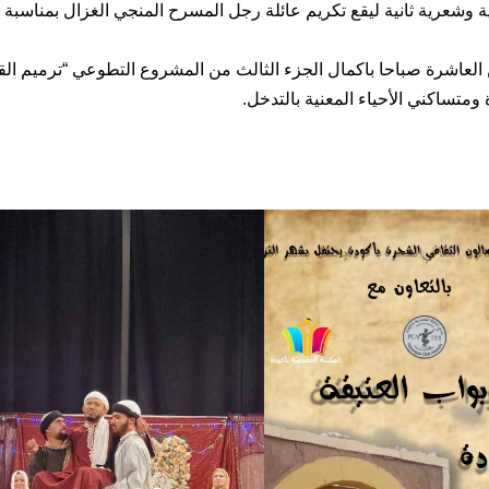
ند باي” stand by إثرها وصلة غنائية وشعرية ثانية ليقع تكريم عائلة رجل المسرح المنجي الغزال بمناسبة
الون يوم الأحد 28ماي 2023 انطلاقا من العاشرة صباحا باكمال الجزء الثالث من المشروع التطوعي “ترميم ا
 ومتساكني الأحياء المعنية بالتدخل.