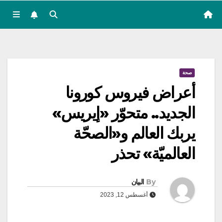
صحة
أعراض فيروس كورونا
الجديد.. متحوّر «إيريس»
يربك العالم و«الصحّة
العالميّة» تحذر
By
البيان
أغسطس 12, 2023