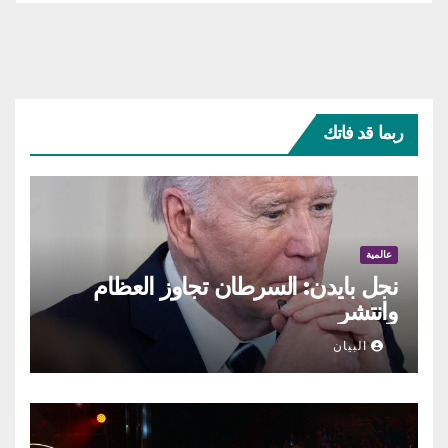
ربما قد فاتك
عالمية
نجل بايدن: السرطان تجاوز العظام
وانتشر
البيان