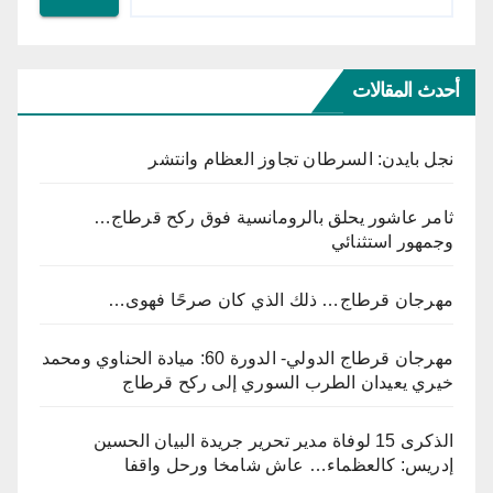
أحدث المقالات
نجل بايدن: السرطان تجاوز العظام وانتشر
ثامر عاشور يحلق بالرومانسية فوق ركح قرطاج…
وجمهور استثنائي
مهرجان قرطاج… ذلك الذي كان صرحًا فهوى…
مهرجان قرطاج الدولي- الدورة 60: ميادة الحناوي ومحمد
خيري يعيدان الطرب السوري إلى ركح قرطاج
الذكرى 15 لوفاة مدير تحرير جريدة البيان الحسين
إدريس: كالعظماء… عاش شامخا ورحل واقفا