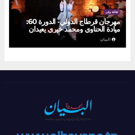
ثقافة وفن
مهرجان قرطاج الدولي- الدورة 60:
ميادة الحناوي ومحمد خيري يعيدان
الطرب السوري إلى ركح قرطاج
البيان