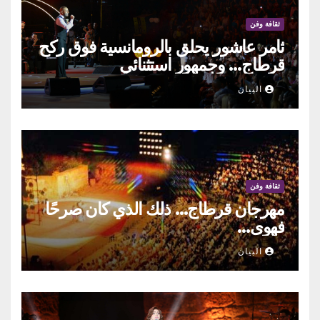
ثقافة وفن
ثامر عاشور يحلق بالرومانسية فوق ركح
قرطاج… وجمهور استثنائي
البيان
ثقافة وفن
مهرجان قرطاج… ذلك الذي كان صرحًا
فهوى…
البيان