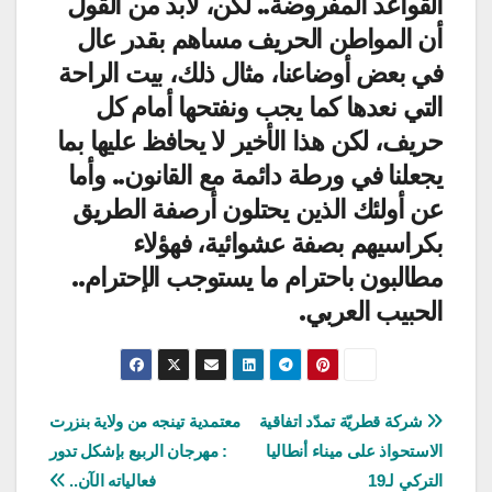
القواعد المفروضة.. لكن، لابد من القول
أن المواطن الحريف مساهم بقدر عال
في بعض أوضاعنا، مثال ذلك، بيت الراحة
التي نعدها كما يجب ونفتحها أمام كل
حريف، لكن هذا الأخير لا يحافظ عليها بما
يجعلنا في ورطة دائمة مع القانون.. وأما
عن أولئك الذين يحتلون أرصفة الطريق
بكراسيهم بصفة عشوائية، فهؤلاء
مطالبون باحترام ما يستوجب الإحترام..
الحبيب العربي.
تصفّح
شركة قطريّة تمدّد اتفاقية
معتمدية تينجه من ولاية بنزرت
الاستحواذ على ميناء أنطاليا
: مهرجان الربيع بإشكل تدور
المقالات
التركي لـ19
فعالياته الآن..