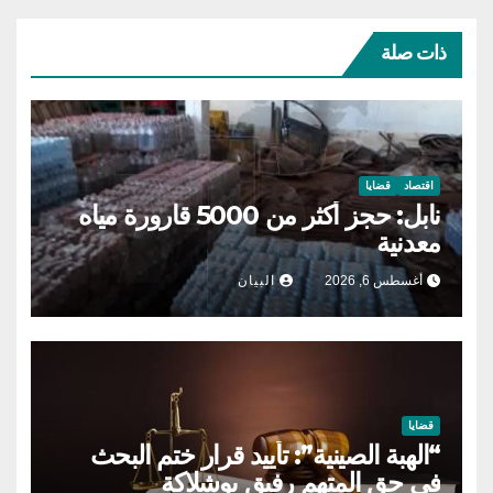
ذات صلة
اقتصاد
قضايا
نابل: حجز أكثر من 5000 قارورة مياه
معدنية
أغسطس 6, 2026
البيان
قضايا
“الهبة الصينية”: تأييد قرار ختم البحث
في حق المتهم رفيق بوشلاكة