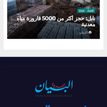
اقتصاد
قضايا
نابل: حجز أكثر من 5000 قارورة مياه
معدنية
البيان