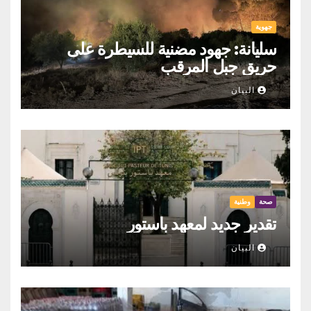
جهوية
سليانة: جهود مضنية للسيطرة على
حريق جبل المرقب
البيان
صحة
وطنية
تقدير جديد لمعهد باستور
البيان