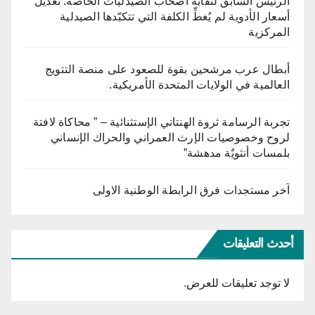
الرئيس السابق لنقابة أصحاب الصيدليات الخاصة: تعديل
أسعار الأدوية لم يُغطِّ الكلفة التي تتكبّدها الصيدلية
المركزية
أبطال عرب مرشحين بقوة للصعود على منصة التتويج
العالمية في الولايات المتحدة الأمريكية.
تجربة الرسامة ثروة الهنتاتي الإستثنائية – ” محاكاة لافتة
لروح وخصوصيات الإرث العمراني والحراك الإنساني
بلمسات أنثويٌة مدهشة”
آخر مستجدات فرق الرابطة الوطنية الاولى
أحدث التعليقات
لا توجد تعليقات للعرض.