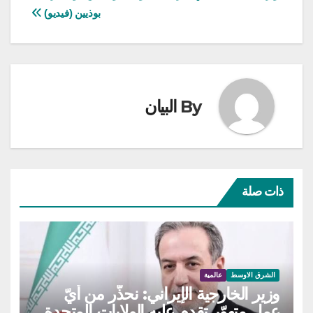
المقالات
بوذيين‬ (فيديو)
By
البيان
ذات صلة
الشرق الاوسط
عالمية
وزير الخارجية الإيراني: نحذّر من أيّ
عمل متهوّر تقدم عليه الولايات المتحدة