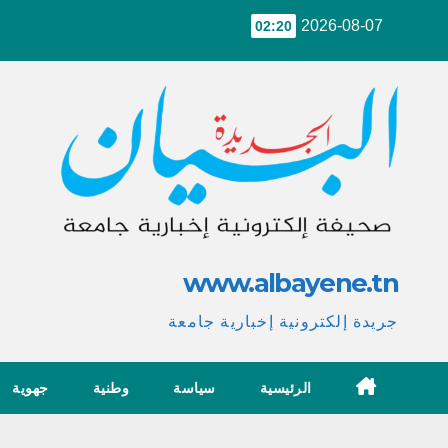
Ski
2026-08-07
02:20
t
conten
www.albayene.tn
جريدة إلكترونية إخبارية جامعة
الرئيسية
سياسة
وطنية
جهوية