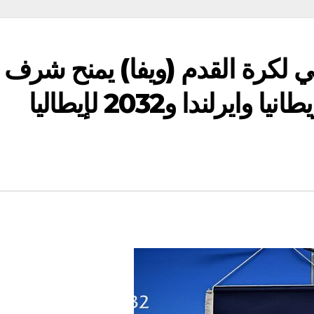
وبي لكرة القدم (ويفا) يمنح شرف
استضافة نسخة 2028 لبريطانيا وايرلندا و2032 لإيطاليا