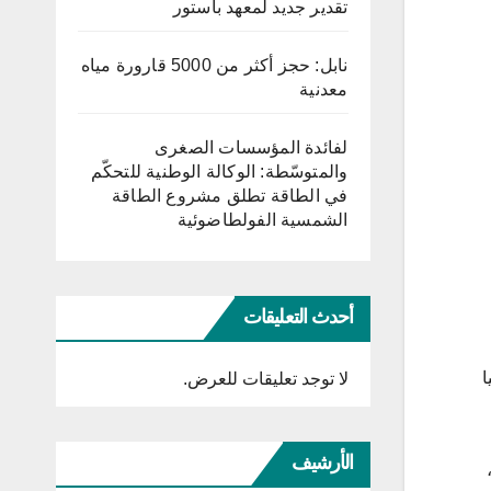
تقدير جديد لمعهد باستور
نابل: حجز أكثر من 5000 قارورة مياه
معدنية
لفائدة المؤسسات الصغرى
والمتوسّطة: الوكالة الوطنية للتحكّم
في الطاقة تطلق مشروع الطاقة
الشمسية الفولطاضوئية
أحدث التعليقات
 أوروبا 2028، وتركيا
لا توجد تعليقات للعرض.
الأرشيف
ية متوقعا كون الملف المشترك لبريطانيا وايرلندا كان وحيدا بعد انسحاب تركيا من السباق لنسخة 2028،