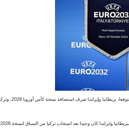
منح الاتحاد الأوروبي لكرة القدم (ويفا) الثلاثاء وكما كان متوقعا، بريطانيا وإيرلندا شرف استضافة نسخة كأس
وكان قرار اللجنة التنفيذ