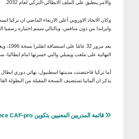
والامر ينطبق على الملف الايطالي-التركي لعام 2032.
وايرلندا من دون منافس، وبالتالي سيتم اختياره رسميا الثلاث
النهائية على ملعب ويمبلي والتي خسرتها امام ايطاليا، ستعود
أما تركيا فاحتضنت مدينتها اسطنبول، نهائي دوري ابطال ا
يذكر ان ألمانيا تستضيف النسخة المقبلة من البطولة القارية من 14 جوان الى 14 جويلية
تصفّح
قائمة المدربين المعنيين بتكوين licence CAF-pro
المقالات