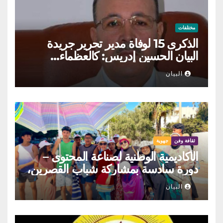
مختلفات
الذكرى 15 لوفاة مدير تحرير جريدة
البيان الحسين إدريس: كالعظماء…
عاش شامخا ورحل واقفا
البيان
ثقافة وفن
جهوية
الأكاديمية الوطنية لصناعة المحتوى –
دورة سادسة بمشاركة شباب القصرين،
المنستير والمهدية
البيان