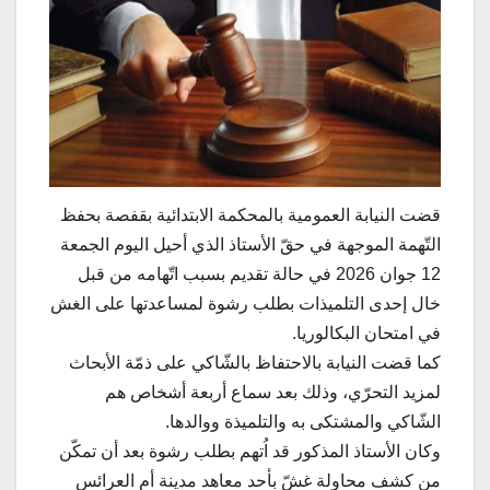
قضت النيابة العمومية بالمحكمة الابتدائية بقفصة بحفظ
التّهمة الموجهة في حقّ الأستاذ الذي أحيل اليوم الجمعة
12 جوان 2026 في حالة تقديم بسبب اتّهامه من قبل
خال إحدى التلميذات بطلب رشوة لمساعدتها على الغش
في امتحان البكالوريا.
كما قضت النيابة بالاحتفاظ بالشّاكي على ذمّة الأبحاث
لمزيد التحرّي، وذلك بعد سماع أربعة أشخاص هم
الشّاكي والمشتكى به والتلميذة ووالدها.
وكان الأستاذ المذكور قد اُتهم بطلب رشوة بعد أن تمكّن
من كشف محاولة غشّ بأحد معاهد مدينة أم العرائس