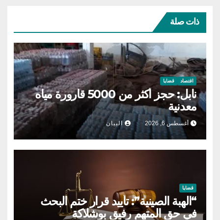
ذات صلة
اقتصاد
قضايا
نابل: حجز أكثر من 5000 قارورة مياه
معدنية
أغسطس 6, 2026
البيان
قضايا
“الهبة الصينية”: تأييد قرار ختم البحث
في حق المتهم رفيق بوشلاكة