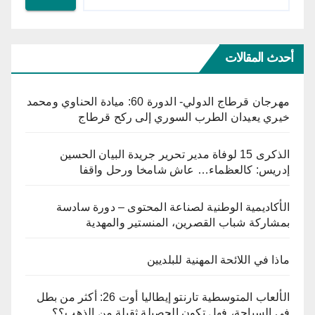
أحدث المقالات
مهرجان قرطاج الدولي- الدورة 60: ميادة الحناوي ومحمد
خيري يعيدان الطرب السوري إلى ركح قرطاج
الذكرى 15 لوفاة مدير تحرير جريدة البيان الحسين
إدريس: كالعظماء… عاش شامخا ورحل واقفا
الأكاديمية الوطنية لصناعة المحتوى – دورة سادسة
بمشاركة شباب القصرين، المنستير والمهدية
ماذا في اللائحة المهنية للبلديين
الألعاب المتوسطية تارنتو إيطاليا أوت 26: أكثر من بطل
في السباحة، فهل تكون الحصيلة ثقيلة من الذهب؟؟