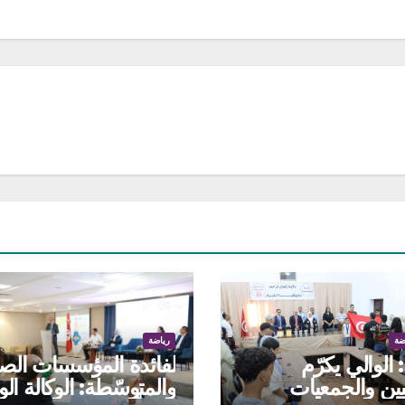
ضة
رياضة
الوالي يكرّم
لفائدة المؤسسات الص
يين والجمعيات
والمتوسّطة: الوكالة الو