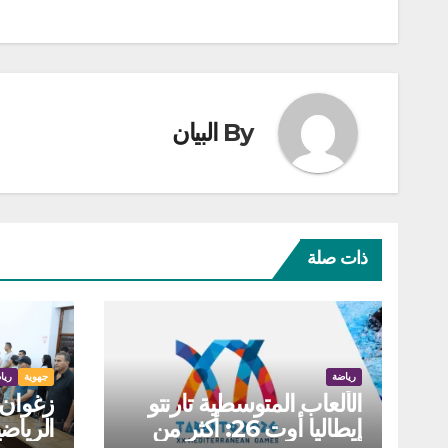
المقالات
By
البيان
ذات صلة
رياضة
جهوية
ريا
الألعاب المتوسطية تارنتو
زغوان: 
إيطاليا أوت 26: أكثر من
الرياض