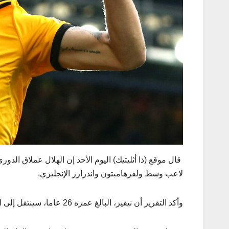
قال موقع (ذا أثليتيك) اليوم الأحد إن الهلال عملاق الد
لاعب وسط ولفرهامبتون واندرارز الإنجليزي.
وأكد التقرير أن نيفيز، البالغ عمره 26 عاما، سينتقل إلى الهلال مقابل 55 مليون يورو (60 مليون دولار).