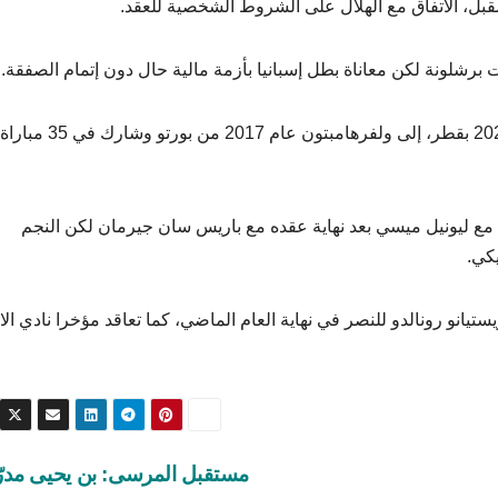
مقبل، الاتفاق مع الهلال على الشروط الشخصية للعقد.
برشلونة لكن معاناة بطل إسبانيا بأزمة مالية حال دون إتمام الصفقة.
وانضم نيفيز، الذي شارك مع البرتغال في كأس العالم 2022 بقطر، إلى ولفرهامبت
اقد مع ليونيل ميسي بعد نهاية عقده مع باريس سان جيرمان لكن النجم
يكي.
يانو رونالدو للنصر في نهاية العام الماضي، كما تعاقد مؤخرا نادي الات
مستقبل المرسى: بن يحيى مدرّ