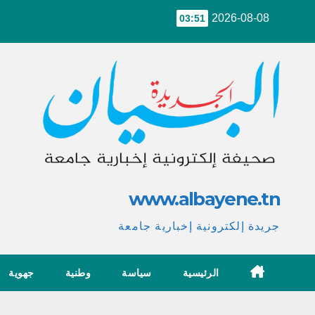
Ski
2026-08-08
03:51
t
conten
www.albayene.tn
جريدة إلكترونية إخبارية جامعة
الرئيسية
سياسة
وطنية
جهوية