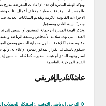
وتؤكد الهيئة المديرة أن هذه الإدّعاءات المغرضة تند
والمؤسسات، وقد تمّت معاينة مختلف أعمال الثلب ونشر ال
الإجراءات القانونية اللازمة وتقديم الشكايات العدلية ض
وصونًا لهيبة النادي ومسؤوليه.
وتذكر الهيئة المديرة أن حماية المعتدين أو السعي إلى ت
العنف التي تهدد سلامة الأشخاص وسمعة الرياضة ومصدا
وعليه، وضمانًا لإعلاء القانون وحماية الحقوق وصون القيم ا
ستقوم باستئناف القرار المذكور بمجرد الإعلام به، وأنها
اسم وهيبة النادي أو هيئته المديرة، كما نُعلم أنه سب
الفرق المركزية بالعاصمة.
عاش
النادي
الإفريقي
تصفّح
الترجي الرياضي التونسي: استنكار للحملات ال