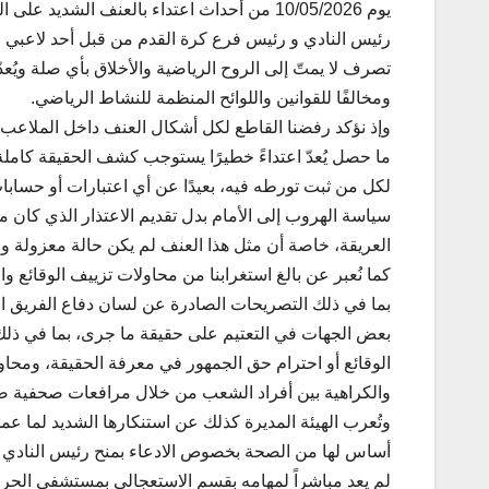
يوم 10/05/2026 من أحداث اعتداء بالعنف الشديد ع
رئيس النادي و رئيس فرع كرة القدم من قبل أحد لاعبي 
تصرف لا يمتّ إلى الروح الرياضية والأخلاق بأي صلة ويُعدّ
ومخالفًا للقوانين واللوائح المنظمة للنشاط الرياضي.
وإذ نؤكد رفضنا القاطع لكل أشكال العنف داخل الملاعب وخ
ما حصل يُعدّ اعتداءً خطيرًا يستوجب كشف الحقيقة كامل
لكل من ثبت تورطه فيه، بعيدًا عن أي اعتبارات أو حساب
سياسة الهروب إلى الأمام بدل تقديم الاعتذار الذي كان م
العريقة، خاصة أن مثل هذا العنف لم يكن حالة معزولة و
كما نُعبر عن بالغ استغرابنا من محاولات تزييف الوقائع 
بما في ذلك التصريحات الصادرة عن لسان دفاع الفريق الضد
بعض الجهات في التعتيم على حقيقة ما جرى، بما في ذلك ب
الوقائع أو احترام حق الجمهور في معرفة الحقيقة، ومحاو
والكراهية بين أفراد الشعب من خلال مرافعات صحفية ضعي
وتُعرب الهيئة المديرة كذلك عن استنكارها الشديد لما ع
أساس لها من الصحة بخصوص الادعاء بمنح رئيس النادي ا
لم يعد مباشراً لمهامه بقسم الاستعجالي بمستشفى الحروق