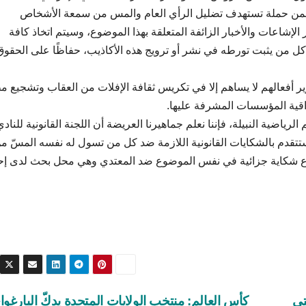
رج ضمن حملة تستهدف تضليل الرأي العام والمس من سمعة الأشخاص
إشاعات والأخبار الزائفة المتعلقة بهذا الموضوع، وسيتم اتخاذ كافة
د كل من يثبت تورطه في نشر أو ترويج هذه الأكاذيب، حفاظًا على الحقوق
برير أفعالهم لا يساهم إلا في تكريس ثقافة الإفلات من العقاب وتشجيع م
قية المؤسسات المشرفة عليها.
لرياضية النبيلة، فإننا نعلم جماهيرنا العريضة أن اللجنة القانونية للنادي
 ستتقدم بالشكايات القانونية اللازمة ضد كل من تسول له نفسه المسّ م
ق إيداع شكاية جزائية في نفس الموضوع ضد المعتدي وهي محل بحث لدى إ
تي