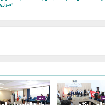
“صواري
ضة
رياضة
الوالي يكرّم
لفائدة المؤسسات الص