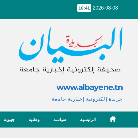
Ski
2026-08-08
16:41
t
conten
www.albayene.tn
جريدة إلكترونية إخبارية جامعة
الرئيسية
سياسة
وطنية
جهوية