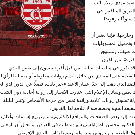
لى السيد مهدي ميلاد نائب
الفريق المنافس في
 سلوكًا مرفوضًا
ارجها، فإننا نعتبر أن
ة وتحميل المسؤوليات
ات ضيقة، ونستهجن
فترضًا من الفرق
قد تكرر في مناسبات سابقة من قبل أفراد ينتمون إلى نفس النادي.
والتغطية على المعتدي من خلال تقديم روايات مغلوطة أو مضللة للرأي ال
 الذي ذهب إلى حدّ اعتبار الاعتداء غير ثابت، فضلًا عن الدور الذي لع
عض وسائل الإعلام التي اختارت الانحياز إلى رواية أحادية دون التثبت
لة تسويق روايات كاذبة وزائفة تمس من حرمة الأشخاص وتثير البلبلة
فة الحجة وفضفاضة لا علاقة لها بالقانون.
مدت إليه بعض الصفحات والمواقع الإلكترونية من ترويج إشاعات وأكاذيب
لدكتور محسن الطرابلسي شهادة طبية في الغرض، والحال أن المعني ب
 البليغة ببن عروس منذ توليه رسميًا رئاسة النادي الإفريقي.