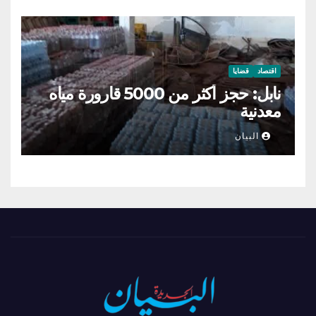
اقتصاد
قضايا
نابل: حجز أكثر من 5000 قارورة مياه
معدنية
البيان