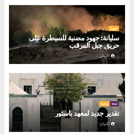
جهوية
سليانة: جهود مضنية للسيطرة على
حريق جبل المرقب
البيان
صحة
وطنية
تقدير جديد لمعهد باستور
البيان