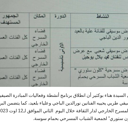
 السيدة هناء بوكثير أن انطلاق برنامج أنشطة وفعاليات المبادرة الصيفي
ة”، سيكون يوم 11 أوت بعرض موسيقي طربي يحييه الفنانين نورالدين الباجي وعلياء بلعيد، كما يتضمن ال
عرض موسيقي شعبي للفنان محمد بلال بوحبل يحتضنه المسرح الخارجي لدار الثقافة خلال اليوم الث