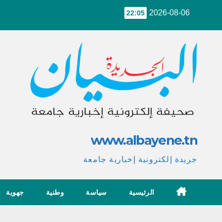
Ski
2026-08-06
22:05
t
conten
www.albayene.tn
جريدة إلكترونية إخبارية جامعة
الرئيسية
سياسة
وطنية
جهوية