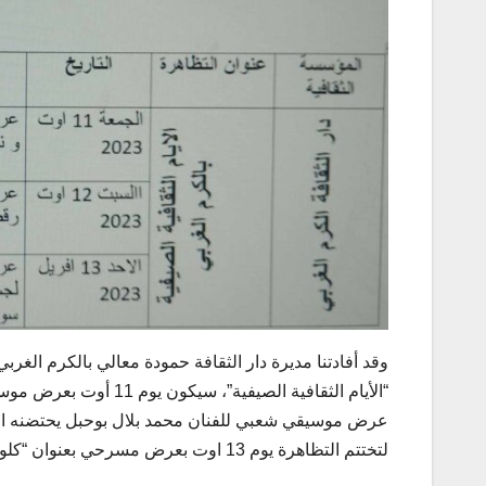
وقد أفادتنا مديرة دار الثقافة حمودة معالي بالكرم الغربي
“الأيام الثقافية الصيفي
لتختتم التظاهرة يوم 13 اوت بعرض مسرحي بعنوان “كلون ستوري” لجمعية الشباب المسرحي بحمام سوسة.