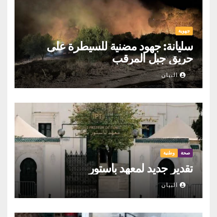
جهوية
سليانة: جهود مضنية للسيطرة على
حريق جبل المرقب
البيان
صحة
وطنية
تقدير جديد لمعهد باستور
البيان