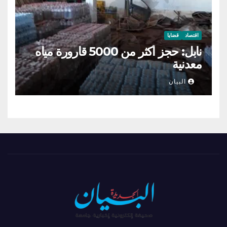
اقتصاد
قضايا
نابل: حجز أكثر من 5000 قارورة مياه
معدنية
البيان