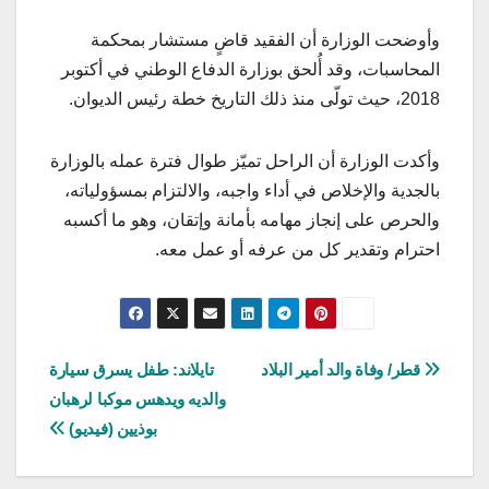
وأوضحت الوزارة أن الفقيد قاضٍ مستشار بمحكمة
المحاسبات، وقد أُلحق بوزارة الدفاع الوطني في أكتوبر
2018، حيث تولّى منذ ذلك التاريخ خطة رئيس الديوان.
وأكدت الوزارة أن الراحل تميّز طوال فترة عمله بالوزارة
بالجدية والإخلاص في أداء واجبه، والالتزام بمسؤولياته،
والحرص على إنجاز مهامه بأمانة وإتقان، وهو ما أكسبه
احترام وتقدير كل من عرفه أو عمل معه.
تصفّح
قطر/ وفاة والد أمير البلاد
تايلاند: طفل يسرق سيارة
والديه ويدهس موكبا لرهبان
المقالات
بوذيين‬ (فيديو)