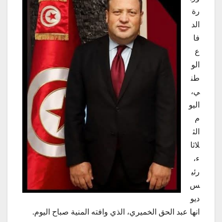
رة
الد
فا
ع
الو
طن
ي،
اليو
م
الث
لاثا
ء،
رئي
س
ديو
انها عبد الحق الخميري، الذي وافته المنية صباح اليوم.